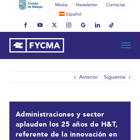
Saltar
Media
Newsletter
Contactar
al
Español
contenido
Facebook
YouTube
X
Instagram
MyBusiness
LinkedIn
Tiktok
Anterior
Siguiente
Administraciones y sector
aplauden los 25 años de H&T,
referente de la innovación en