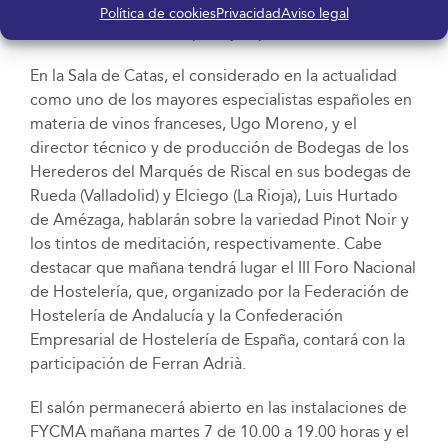
Casa de Manolete, o Carlos Maldonado, de Raíces -
Política de cookies
Privacidad
Aviso legal
una estrella Michelin-, por ejemplo.
En la Sala de Catas, el considerado en la actualidad
como uno de los mayores especialistas españoles en
materia de vinos franceses, Ugo Moreno, y el
director técnico y de producción de Bodegas de los
Herederos del Marqués de Riscal en sus bodegas de
Rueda (Valladolid) y Elciego (La Rioja), Luis Hurtado
de Amézaga, hablarán sobre la variedad Pinot Noir y
los tintos de meditación, respectivamente. Cabe
destacar que mañana tendrá lugar el III Foro Nacional
de Hostelería, que, organizado por la Federación de
Hostelería de Andalucía y la Confederación
Empresarial de Hostelería de España, contará con la
participación de Ferran Adrià.
El salón permanecerá abierto en las instalaciones de
FYCMA mañana martes 7 de 10.00 a 19.00 horas y el