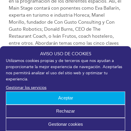
en la programación de los diferentes espacios. Así, el
Main Stage contará con ponentes como Eva Ballarín,
experta en turismo e industria Horeca; Manel
Morillo, fundador de Con Gusto Consulting y Con
Gusto Robotics; Donald Burns, CEO de The
Restaurant Coach, o Iván Frutos, coach hostelero,
entre otros. Abordarán temas como las cinco claves
de la hostelería, las tendencias sectoriales de los
AVISO USO DE COOKIES
alojamientos y la restauración, un modelo de
Utilizamos cookies propias y de terceros que nos ayudan a
negocio gastronómico saludable o la robótica
proporcionarte la mejor experiencia de navegación. Aceptarlas
aplicada a la hostelería.
nos permitirá analizar el uso del sitio web y optimizar tu
experiencia.
Por su parte, el apartado gastronómico seguirá en
Gestionar los servicios
Kitchen Lab y en el Aula Makro con chefs como
Aceptar
Vicent Guimerà, del Restaurante L’antic Molí -una
estrella Michelin-; Diego Rene, recomendado guía
Rechazar
Michelin 2022/2023; Daniel García, el chef del
A.O.V.E.; Viri Fernández, del Restaurante Llar de Viri –
Gestionar cookies
una estrella verde-; Raquel López, del restaurante La