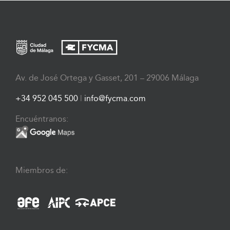
Av. de José Ortega y Gasset, 201 – 29006 Málaga
+34 952 045 500
|
info@fycma.com
Encuéntranos:
Miembros de: