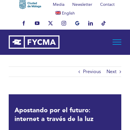
Skip
Media
Newsletter
Contact
to
English
content
Facebook
YouTube
X
Instagram
MyBusiness
LinkedIn
Tiktok
Previous
Next
Apostando por el futuro:
internet a través de la luz