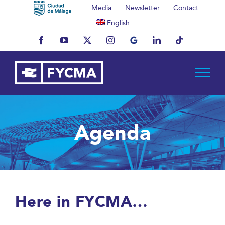
Skip
Media
Newsletter
Contact
to
English
content
Facebook
YouTube
X
Instagram
MyBusiness
LinkedIn
Tiktok
Agenda
Here in FYCMA…