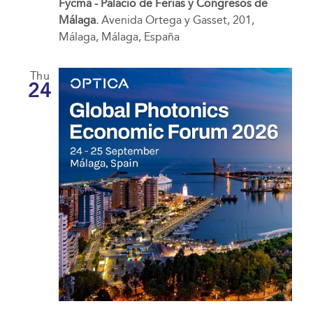
Fycma - Palacio de Ferias y Congresos de
Málaga.
Avenida Ortega y Gasset, 201,
Málaga, Málaga, España
Thu
24