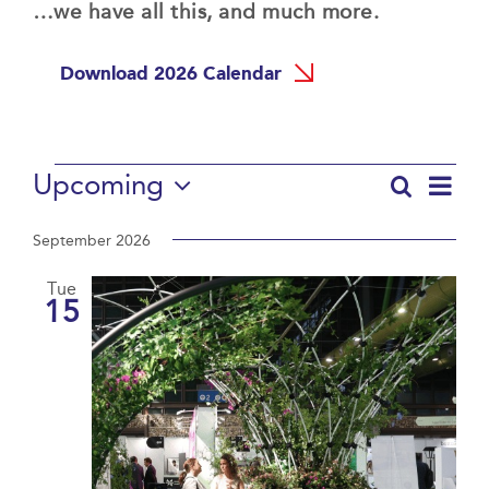
…we have all this, and much more.
Download 2026 Calendar
Events
Upcoming
Even
Search
Events
List
View
Select
Search
date.
Navi
September 2026
and
Tue
Views
15
Navigat