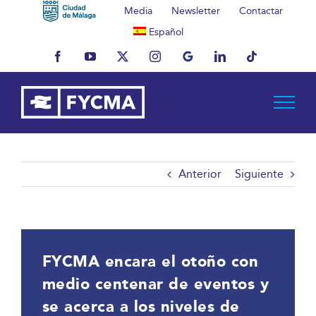
Saltar
Media
Newsletter
Contactar
al
Español
contenido
Facebook
YouTube
X
Instagram
MyBusiness
LinkedIn
Tiktok
Anterior
Siguiente
FYCMA encara el otoño con
medio centenar de eventos y
se acerca a los niveles de