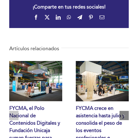
¡Comparte en tus redes sociales!
Facebook
X
LinkedIn
WhatsApp
Telegram
Pinterest
Correo
electrónico
Artículos relacionados
FYCMA, el Polo
FYCMA crece en
Nacional de
asistencia hasta julio y
Contenidos Digitales y
consolida el peso de
Fundación Unicaja
los eventos
suman fuerzas para
profesionales e