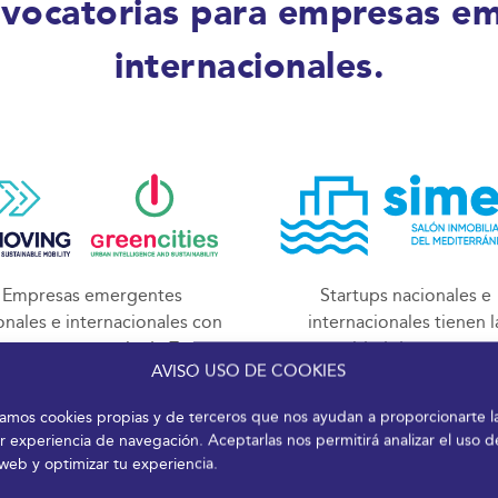
nvocatorias para empresas em
internacionales.
Empresas emergentes
Startups nacionales e
onales e internacionales con
internacionales tienen l
yectos en materia de Zonas
oportunidad de presentar
AVISO USO DE COOKIES
Bajas Emisiones tendrán la
iniciativas ante el ecosis
ortunidad de aumentar su
inversor, expertos y
izamos cookies propias y de terceros que nos ayudan a proporcionarte l
isibilidad presentando su
responsables de áreas 
r experiencia de navegación. Aceptarlas nos permitirá analizar el uso d
iciativa ante el ecosistema
innovación del sector
 web y optimizar tu experiencia.
sor y los diferentes técnicos
inmobiliario.