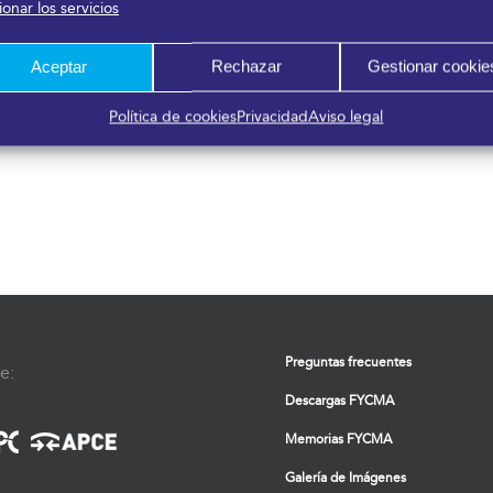
onar los servicios
nicipales presentes en el
evento.
CALL FOR PROPTEC
Aceptar
Rechazar
Gestionar cookie
START-UPS
Política de cookies
Privacidad
Aviso legal
CALL FOR START-UPS
Preguntas frecuentes
e:
Descargas FYCMA
Memorias FYCMA
Galería de Imágenes