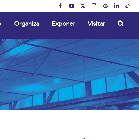
Facebook
YouTube
X
Instagram
MyBusiness
LinkedIn
Tikt
o
Organiza
Exponer
Visitar