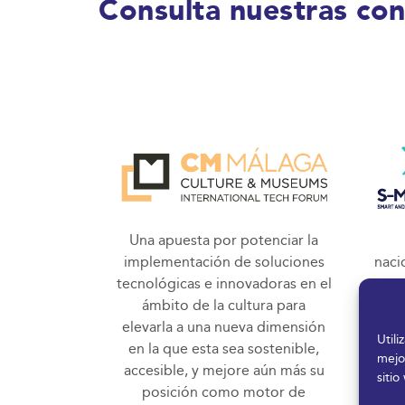
Consulta nuestras co
Una apuesta por potenciar la
implementación de soluciones
naci
tecnológicas e innovadoras en el
pro
ámbito de la cultura para
de 
elevarla a una nueva dimensión
op
Util
en la que esta sea sostenible,
v
mejo
accesible, y mejore aún más su
in
sitio
posición como motor de
inver