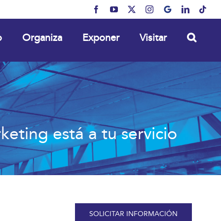
Facebook
YouTube
X
Instagram
MyBusiness
LinkedIn
Tikt
o
Organiza
Exponer
Visitar
eting está a tu servicio
SOLICITAR INFORMACIÓN