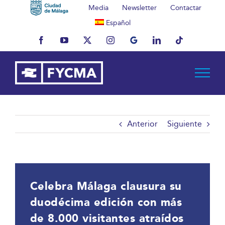
Saltar
Media
Newsletter
Contactar
al
Español
contenido
Facebook
YouTube
X
Instagram
MyBusiness
LinkedIn
Tiktok
Anterior
Siguiente
Celebra Málaga clausura su
duodécima edición con más
de 8.000 visitantes atraídos