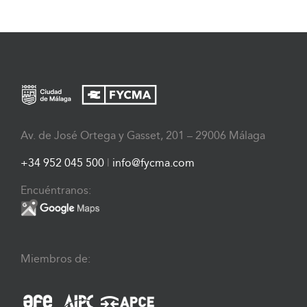
Av. de José Ortega y Gasset, 201 – 29006 Málaga
+34 952 045 500
|
info@fycma.com
Encuéntranos:
Miembros de: