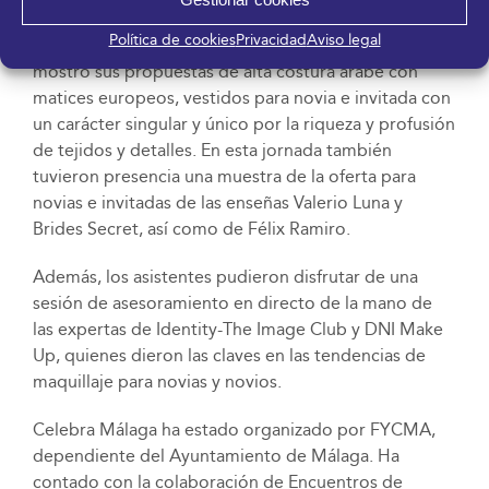
primicia la colección de la firma marroquí Emir Pasha
Política de cookies
Privacidad
Aviso legal
de la mano del modisto Farid Ahannaoui, quien
mostró sus propuestas de alta costura árabe con
matices europeos, vestidos para novia e invitada con
un carácter singular y único por la riqueza y profusión
de tejidos y detalles. En esta jornada también
tuvieron presencia una muestra de la oferta para
novias e invitadas de las enseñas Valerio Luna y
Brides Secret, así como de Félix Ramiro.
Además, los asistentes pudieron disfrutar de una
sesión de asesoramiento en directo de la mano de
las expertas de Identity-The Image Club y DNI Make
Up, quienes dieron las claves en las tendencias de
maquillaje para novias y novios.
Celebra Málaga ha estado organizado por FYCMA,
dependiente del Ayuntamiento de Málaga. Ha
contado con la colaboración de Encuentros de