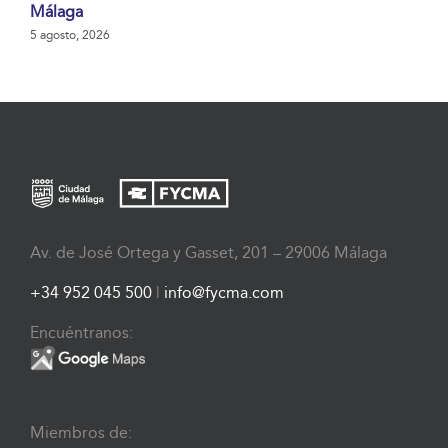
Málaga
5 agosto, 2026
Av. de José Ortega y Gasset, 201 – 29006 Málaga
+34 952 045 500
|
info@fycma.com
Encuéntranos:
Miembros de: