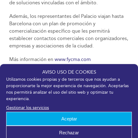
de soluciones vinculadas con el ámbito.
Además, los representantes del Palacio viajan hasta
Barcelona con un plan de promoción y
comercialización específico que les permitirá
establecer contactos comerciales con organizadores,
empresas y asociaciones de la ciudad.
Más información en
www.fycma.com
AVISO USO DE COOKIES
DESCARGAR EN PDF
Utilizamos cookies propias y de terceros que nos ayudan a
proporcionarte la mejor experiencia de navegación. Aceptarlas
nos permitirá analizar el uso del sitio web y optimizar tu
22 octubre, 2018
experiencia.
Gestionar los servicios
Aceptar
¡Comparte en tus redes sociales!
Rechazar
Facebook
X
LinkedIn
WhatsApp
Telegram
Pinterest
Correo