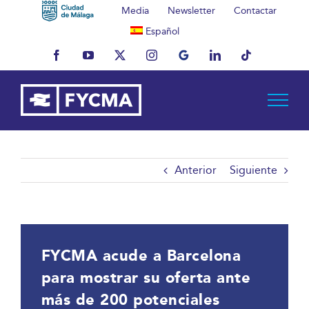
Saltar
Media
Newsletter
Contactar
al
Español
contenido
Facebook
YouTube
X
Instagram
MyBusiness
LinkedIn
Tiktok
Anterior
Siguiente
FYCMA acude a Barcelona
para mostrar su oferta ante
más de 200 potenciales