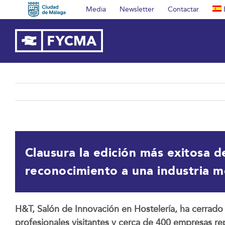
Saltar
Media
Newsletter
Contactar
al
contenido
Clausura la edición más exitosa d
reconocimiento a una industria 
H&T, Salón de Innovación en Hostelería, ha cerrado
profesionales visitantes y cerca de 400 empresas r