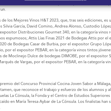
ógico Hotelero. Y la mención a la empresa expositora H&T 2023
run.
 de los Mejores Vinos H&T 2023, que, tras seis ediciones, es 
tos Silvia García, David Comino, Andrea Alonso, Custodio Lóp
xpositor Distribuciones Gourmet 340, en la categoría vinos r
nos espumosos; Attis Lías Finas 2021 de Bodegas Attis por el 
2020 de Bodegas Casar de Burbia, por el expositor Grupo Lópe
, por el expositor PEBAR, en la categoría vinos tintos jóvene
os de Moclinejo Dulce de bodegas DIMOBE, por el expositor Sa
qués de Vargas, por el expositor PEBAR, en la categoría vino
premio del Concurso Provincial Cocina Joven Sabor a Málaga, q
amen, que reconoce el trabajo y esfuerzo de los alumnos y alu
cuelas La Cónsula, la Fonda y el Centro de Estudios Superiore
caído en María Teresa Aybar de La Cónsula. Los finalistas han
.