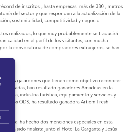
récord de inscritos-, hasta empresas -más de 380-, metros
tonía del sector y que responden a la actualización de la
ción, sostenibilidad, competitividad y negocio.
actos realizados, lo que muy probablemente se traducirá
 calidad en el perfil de los visitantes, con mucha
 por la convocatoria de compradores extranjeros, se han
a
rds, unos galardones que tienen como objetivo reconocer
el
ras presentadas, han resultado ganadores Amadeus en la
telería, industria turística, equipamiento y servicios y
da con los ODS, ha resultado ganadora Artiem Fresh
s
industria, ha hecho dos menciones especiales en esta
 que ha sido finalista junto al Hotel La Garganta y Jesús