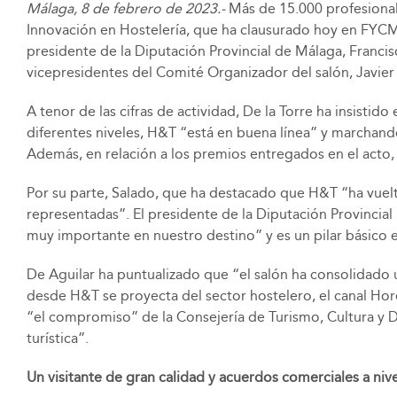
Málaga, 8 de febrero de 2023.-
Más de 15.000 profesionale
Innovación en Hostelería, que ha clausurado hoy en FYCMA
presidente de la Diputación Provincial de Málaga, Francis
vicepresidentes del Comité Organizador del salón, Javier
A tenor de las cifras de actividad, De la Torre ha insist
diferentes niveles, H&T “está en buena línea” y marchand
Además, en relación a los premios entregados en el acto, 
Por su parte, Salado, que ha destacado que H&T “ha vuelt
representadas”. El presidente de la Diputación Provincia
muy importante en nuestro destino” y es un pilar básico e
De Aguilar ha puntualizado que “el salón ha consolidado u
desde H&T se proyecta del sector hostelero, el canal Horec
“el compromiso” de la Consejería de Turismo, Cultura y 
turística”.
Un visitante de gran calidad y acuerdos comerciales a nive