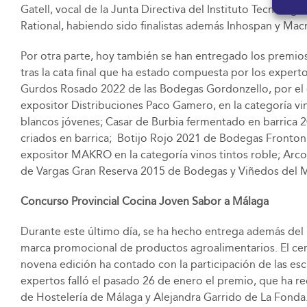
Gatell, vocal de la Junta Directiva del Instituto Tecnol
Rational, habiendo sido finalistas además Inhospan y Mac
Por otra parte, hoy también se han entregado los premios
tras la cata final que ha estado compuesta por los exper
Gurdos Rosado 2022 de las Bodegas Gordonzello, por el e
expositor Distribuciones Paco Gamero, en la categoría vi
blancos jóvenes; Casar de Burbia fermentado en barrica 
criados en barrica; Botijo Rojo 2021 de Bodegas Frontonio
expositor MAKRO en la categoría vinos tintos roble; Arc
de Vargas Gran Reserva 2015 de Bodegas y Viñedos del Mar
Concurso Provincial Cocina Joven Sabor a Málaga
Durante este último día, se ha hecho entrega además del 
marca promocional de productos agroalimentarios. El cert
novena edición ha contado con la participación de las es
expertos falló el pasado 26 de enero el premio, que ha re
de Hostelería de Málaga y Alejandra Garrido de La Fonda