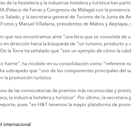
s de la hostelería y la industrias hotelera y turística han par
 (Palacio de Ferias y Congresos de Málaga) con la presencia de
co Salado, y la secretaria general de Turismo de la Junta de An
 Frutos y Manuel Villafaina, presidentes de Mahos y Aeplayas,
ido en que nos encontramos ante “una feria que se consolida de
o en dirección hacia la búsqueda de “un turismo, producto y u
De la Torre ha señalado que “son un ejemplo de cómo la calida
o fuerte”, ha incidido en su consolidación como “referente na
l ha subrayado que “uno de los componentes principales del sa
n la promoción turística.
na de las convocatorias de premios más reconocidas y prestigi
a, la industria hotelera y turística”. Por último, la secretari
Deporte, pues “en H&T tenemos la mayor plataforma de promoc
l internacional