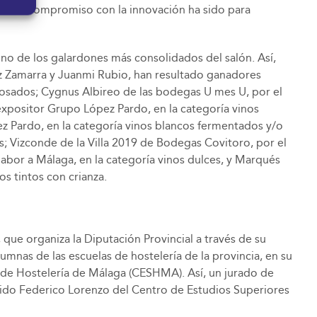
 por su compromiso con la innovación ha sido para
uno de los galardones más consolidados del salón. Así,
ez Zamarra y Juanmi Rubio, han resultado ganadores
osados; Cygnus Albireo de las bodegas U mes U, por el
expositor Grupo López Pardo, en la categoría vinos
z Pardo, en la categoría vinos blancos fermentados y/o
s; Vizconde de la Villa 2019 de Bodegas Covitoro, por el
bor a Málaga, en la categoría vinos dulces, y Marqués
s tintos con crianza.
ue organiza la Diputación Provincial a través de su
mnas de las escuelas de hostelería de la provincia, en su
s de Hostelería de Málaga (CESHMA). Así, un jurado de
 sido Federico Lorenzo del Centro de Estudios Superiores