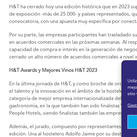
H&T ha cerrado hoy una edición histórica que en 2023 supe
de exposición -más de 25.000- y países representados, que
convocatoria, con una apuesta muy específica por conecta
Por su parte, las empresas participantes han trasladado s
en acuerdos comerciales en las próximas semanas. Al respe
capacidad de compra e interés en la generación de negoci
cerrado un alto número de acuerdos comerciales a nivel i
H&T Awards y Mejores Vinos H&T 2023
Util
En la última jornada de H&T, y como broche de oro, se h
mejo
el talento y la innovación en el ámbito de la hostelería y
sitio
categoría de mejor empresa internacionalizada del sector; 
Gesti
gastronomía, en la que también han sido finalistas Winer
People Hotels, siendo finalistas también las empresas Win
Además, el jurado, compuesto por representantes de las p
edición. Una al hostelero Adolfo Jaime por su destacada tra