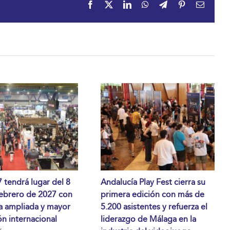
Facebook
X
LinkedIn
WhatsApp
Telegram
Pinterest
Correo
electrón
tendrá lugar del 8
Andalucía Play Fest cierra su
febrero de 2027 con
primera edición con más de
a ampliada y mayor
5.200 asistentes y refuerza el
n internacional
liderazgo de Málaga en la