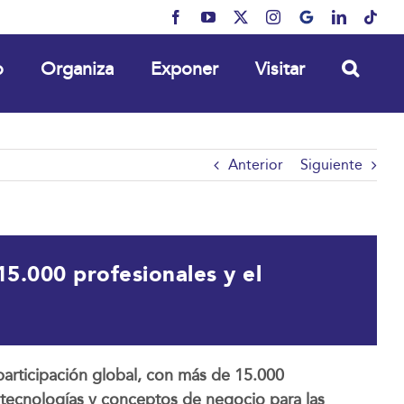
Facebook
YouTube
X
Instagram
MyBusiness
LinkedIn
Tikt
o
Organiza
Exponer
Visitar
Anterior
Siguiente
15.000 profesionales y el
participación global, con más de 15.000
 tecnologías y conceptos de negocio para las