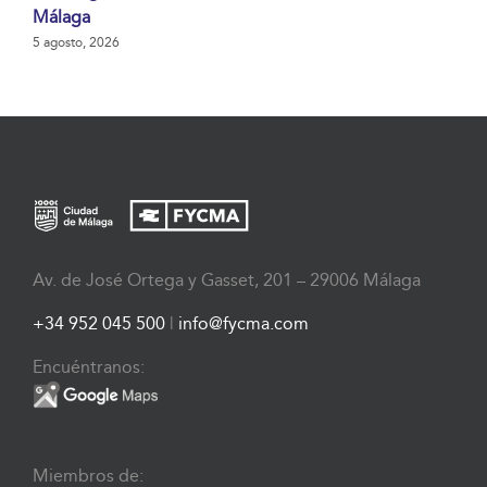
Málaga
5 agosto, 2026
Av. de José Ortega y Gasset, 201 – 29006 Málaga
+34 952 045 500
|
info@fycma.com
Encuéntranos:
Miembros de: