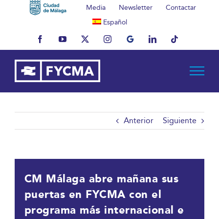
Saltar
Media
Newsletter
Contactar
al
Español
contenido
Facebook
YouTube
X
Instagram
MyBusiness
LinkedIn
Tiktok
Anterior
Siguiente
CM Málaga abre mañana sus
puertas en FYCMA con el
programa más internacional e