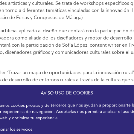
des artísticas y culturales. Se trata de workshops específico
en torno a diferentes temáticas vinculadas con la innovación. 
acio de Ferias y Congresos de Málaga).
 artificial aplicada al diseño que contará con la participación 
vadora como aliada de los diseñadores y motor de desarrollo pa
ará con la participación de Sofía López, content writer en Fre
, diseñadores gráficos y comunicadores culturales sobre el uso
aller ‘Trazar un mapa de oportunidades para la innovación rural
o de desarrollo de entornos rurales a través de la cultura que
ísticas y culturales, de forma que transformen su entorno en u
AVISO USO DE COOKIES
tamientos de zonas rurales.
izamos cookies propias y de terceros que nos ayudan a proporcionarte l
r experiencia de navegación. Aceptarlas nos permitirá analizar el uso d
 web y optimizar tu experiencia.
de entornos urbanos para el fomento de la cultura’ impartido
ng y estrategia. Se trata de una exposición práctica de un m
onar los servicios