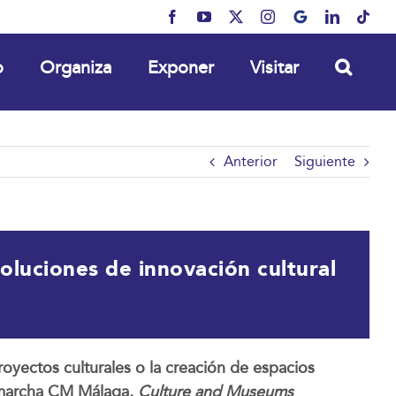
Facebook
YouTube
X
Instagram
MyBusiness
LinkedIn
Tikt
o
Organiza
Exponer
Visitar
Anterior
Siguiente
oluciones de innovación cultural
proyectos culturales o la creación de espacios
n marcha CM Málaga,
Culture and Museums