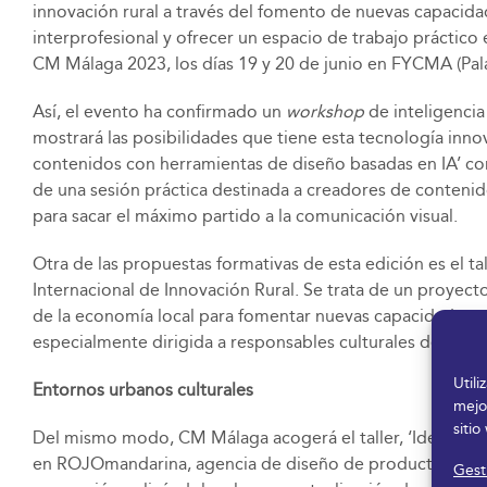
innovación rural a través del fomento de nuevas capacida
interprofesional y ofrecer un espacio de trabajo práctico 
CM Málaga 2023, los días 19 y 20 de junio en FYCMA (Pal
Así, el evento ha confirmado un
workshop
de inteligencia
mostrará las posibilidades que tiene esta tecnología inno
contenidos con herramientas de diseño basadas en IA’ cont
de una sesión práctica destinada a creadores de contenido
para sacar el máximo partido a la comunicación visual.
Otra de las propuestas formativas de esta edición es el t
Internacional de Innovación Rural. Se trata de un proyect
de la economía local para fomentar nuevas capacidades art
especialmente dirigida a responsables culturales de ayun
Util
Entornos urbanos culturales
mejo
sitio
Del mismo modo, CM Málaga acogerá el taller, ‘Ideación 
en ROJOmandarina, agencia de diseño de producto, brandi
Gesti