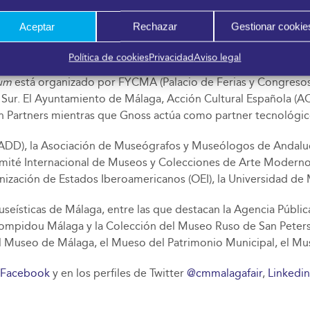
io con el objetivo de impulsar acciones culturales. En este s
cambio climático, el servicio, la usabilidad de los elementos pr
Aceptar
Rechazar
Gestionar cookie
a ciudad o barrio. Una propuesta orientada a gestores cultural
Política de cookies
Privacidad
Aviso legal
rum
está organizado por FYCMA (Palacio de Ferias y Congresos 
 Sur. El Ayuntamiento de Málaga, Acción Cultural Española (AC
en Partners mientras que Gnoss actúa como partner tecnológic
ADD), la Asociación de Museógrafos y Museólogos de Andalucí
omité Internacional de Museos y Colecciones de Arte Moderno
nización de Estados Iberoamericanos (OEI), la Universidad 
seísticas de Málaga, entre las que destacan la Agencia Pública
 Pompidou Málaga y la Colección del Museo Ruso de San Peter
useo de Málaga, el Mueso del Patrimonio Municipal, el Muse
Facebook
y en los perfiles de Twitter
@cmmalagafair
,
Linkedin