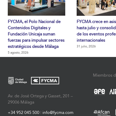
FYCMA, el Polo Nacional de
FYCMA crece en asis
Contenidos Digitales y
hasta julio y consoli
Fundación Unicaja suman
de los eventos profe
fuerzas para impulsar sectores
internacionales
estratégicos desde Málaga
31 julio, 2026
5 agosto, 2026
Miembros d
Av. de José Ortega y Gasset, 201 –
29006 Málaga
+34 952 045 500
|
info@fycma.com