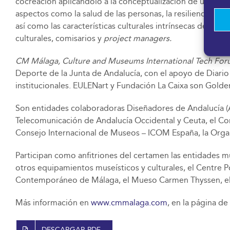
cocreación aplicándolo a la conceptualización de un espac
aspectos como la salud de las personas, la resiliencia al 
así como las características culturales intrínsecas de cad
culturales, comisarios y
project managers.
CM Málaga, Culture and Museums International Tech Fo
Deporte de la Junta de Andalucía, con el apoyo de Diario
institucionales. EULENart y Fundación La Caixa son Gold
Son entidades colaboradoras Diseñadores de Andalucía (
Telecomunicación de Andalucía Occidental y Ceuta, el C
Consejo Internacional de Museos – ICOM España, la Orga
Participan como anfitriones del certamen las entidades mu
otros equipamientos museísticos y culturales, el Centre
Contemporáneo de Málaga, el Mueso Carmen Thyssen, el M
Más información en
www.cmmalaga.com
, en la página de
DESCARGAR PDF