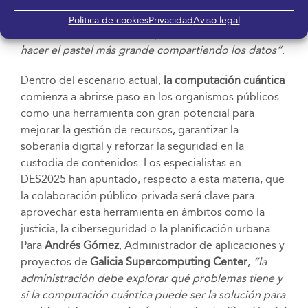
Manager de Gaia-X, también ha querido recordar
que
“la economía del dato exige un clima de
Política de cookies
Privacidad
Aviso legal
confianza; no se trata de repartir la tarta, sino de
hacer el pastel más grande compartiendo los datos”
.
Dentro del escenario actual,
la
computación cuántica
comienza a abrirse paso en los organismos públicos
como una herramienta con gran potencial para
mejorar la gestión de recursos, garantizar la
soberanía digital y reforzar la seguridad en la
custodia de contenidos. Los especialistas en
DES2025 han apuntado, respecto a esta materia, que
la colaboración público-privada será clave para
aprovechar esta herramienta en ámbitos como la
justicia, la ciberseguridad o la planificación urbana.
Para
Andrés Gómez
, Administrador de aplicaciones y
proyectos de
Galicia Supercomputing Center
,
“la
administración debe explorar qué problemas tiene y
si la computación cuántica puede ser la solución para