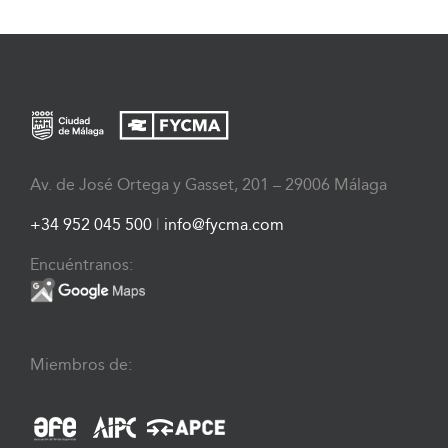
Av. de José Ortega y Gasset, 201 – 29006 Málaga
+34 952 045 500
|
info@fycma.com
Encuéntranos:
Miembros de: