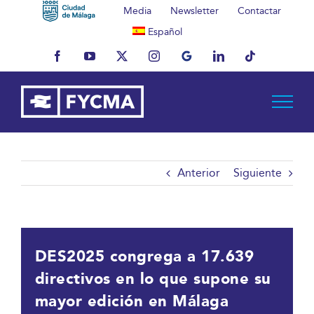
Saltar
Media
Newsletter
Contactar
al
Español
contenido
Facebook
YouTube
X
Instagram
MyBusiness
LinkedIn
Tiktok
Anterior
Siguiente
DES2025 congrega a 17.639
directivos en lo que supone su
mayor edición en Málaga