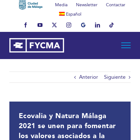
Saltar
Media
Newsletter
Contactar
al
Español
contenido
Facebook
YouTube
X
Instagram
MyBusiness
LinkedIn
Tiktok
Anterior
Siguiente
Ecovalia y Natura Málaga
2021 se unen para fomentar
los valores asociados a la