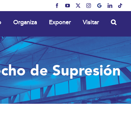
Facebook
YouTube
X
Instagram
MyBusiness
LinkedIn
Tikt
o
Organiza
Exponer
Visitar
recho de Supresión