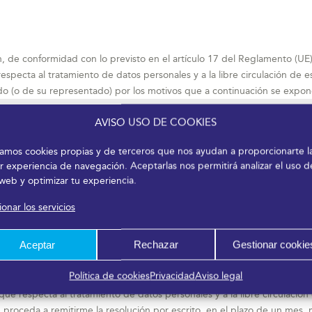
, de conformidad con lo previsto en el artículo 17 del Reglamento (UE
 respecta al tratamiento de datos personales y a la libre circulación de
do (o de su representado) por los motivos que a continuación se expon
AVISO USO DE COOKIES
izamos cookies propias y de terceros que nos ayudan a proporcionarte l
r experiencia de navegación. Aceptarlas nos permitirá analizar el uso d
 web y optimizar tu experiencia.
onar los servicios
 de su representado), en caso de que el Responsable del Fichero no pu
vigente que resulte de aplicación a la actividad de LA EMPRESA.
Aceptar
Rechazar
Gestionar cookie
Política de cookies
Privacidad
Aviso legal
ción, de conformidad con lo previsto en el artículo 17 del Reglamento
o que respecta al tratamiento de datos personales y a la libre circulació
proceda a remitirme la resolución por escrito, en el plazo de un mes,