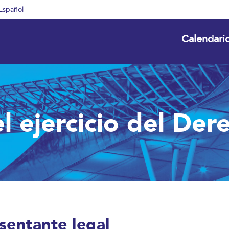
Español
Calendari
l ejercicio del De
sentante legal