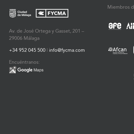
Miembros d
Av. de José Ortega y Gasset, 201 –
29006 Málaga
+34 952 045 500
|
info@fycma.com
Encuéntranos: