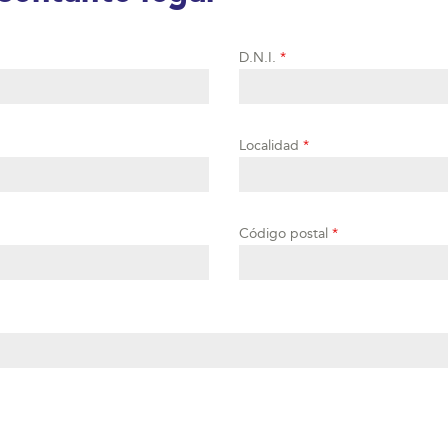
D.N.I.
*
Localidad
*
Código postal
*