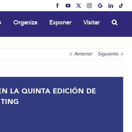
Facebook
YouTube
X
Instagram
MyBusiness
LinkedIn
Tikt
o
Organiza
Exponer
Visitar
Anterior
Siguiente
EN LA QUINTA EDICIÓN DE
NTING