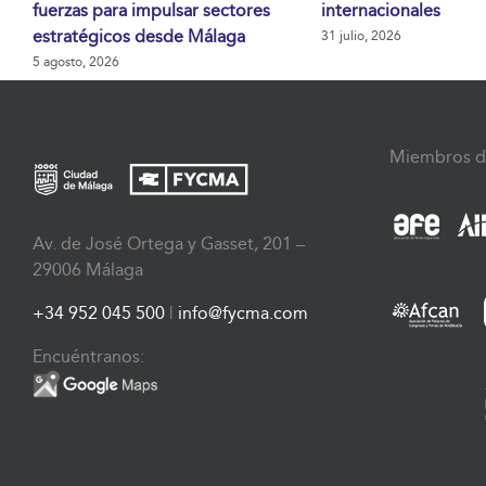
fuerzas para impulsar sectores
internacionales
estratégicos desde Málaga
31 julio, 2026
5 agosto, 2026
Miembros d
Av. de José Ortega y Gasset, 201 –
29006 Málaga
+34 952 045 500
|
info@fycma.com
Encuéntranos: