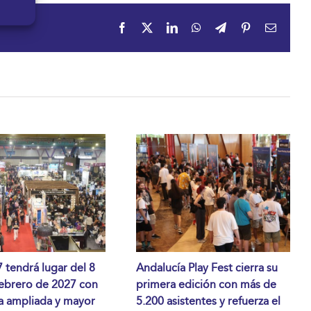
Facebook
X
LinkedIn
WhatsApp
Telegram
Pinterest
Correo
electrón
tendrá lugar del 8
Andalucía Play Fest cierra su
febrero de 2027 con
primera edición con más de
a ampliada y mayor
5.200 asistentes y refuerza el