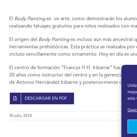
El
Body Painting
es un arte, como demostrarán los alumno
realizando tatuajes gratuitos para niños realizados con ma
El origen del
Body Painting
es incluso aún más ancestral q
herramientas prehistóricas. Esta práctica se realizaba po
incluso sencillamente como ornamento. Hoy en día es una
El centro de formación “Francys H.H. Iribarne” fue fundad
20 años como instructor del centro y en la gerencia por p
de Antonio Hernández Iribarne y posteriormente de Juan
Util
mejo
sitio
DESCARGAR EN PDF
Gesti
30 julio, 2018