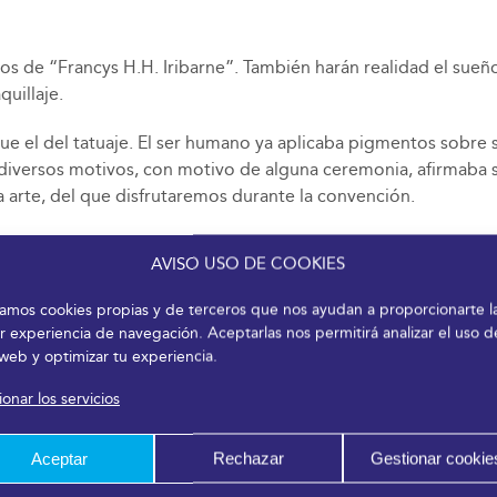
s de “Francys H.H. Iribarne”. También harán realidad el sueñ
quillaje.
ue el del tatuaje. El ser humano ya aplicaba pigmentos sobre 
r diversos motivos, con motivo de alguna ceremonia, afirmaba 
 arte, del que disfrutaremos durante la convención.
o por Clotilde Iribarne Moreno en el año 1968. Actualmente, e
AVISO USO DE COOKIES
arte de Antonio Hernández García. Emprende con ilusión el reto
 Manuel Hernández Iribarne.
izamos cookies propias y de terceros que nos ayudan a proporcionarte l
r experiencia de navegación. Aceptarlas nos permitirá analizar el uso d
 web y optimizar tu experiencia.
onar los servicios
Aceptar
Rechazar
Gestionar cookie