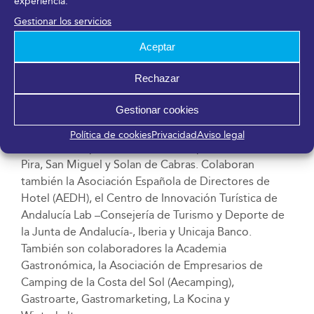
experiencia.
Deporte de Andalucía – Junta de Andalucía-; la marca
Gestionar los servicios
promocional Sabor a Málaga de la Diputación de
Málaga, y Turismo y Planificación Costa del Sol.
Aceptar
Como promotores sectoriales participan la
Rechazar
Asociación de Empresarios Hoteleros de la Costa del
Sol (Aehcos), la Asociación de Hosteleros de Málaga
Gestionar cookies
(Mahos) y la Asociación de Empresarios de Playas de
la Provincia de Málaga – Costa del Sol (Aeplayas). En
Política de cookies
Privacidad
Aviso legal
el ámbito corporativo tiene como partners a Makro,
Pira, San Miguel y Solan de Cabras. Colaboran
también la Asociación Española de Directores de
Hotel (AEDH), el Centro de Innovación Turística de
Andalucía Lab –Consejería de Turismo y Deporte de
la Junta de Andalucía-, Iberia y Unicaja Banco.
También son colaboradores la Academia
Gastronómica, la Asociación de Empresarios de
Camping de la Costa del Sol (Aecamping),
Gastroarte, Gastromarketing, La Kocina y