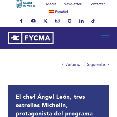
Saltar
Media
Newsletter
Contactar
al
Español
contenido
Facebook
YouTube
X
Instagram
MyBusiness
LinkedIn
Tiktok
Anterior
Siguiente
El chef Ángel León, tres
estrellas Michelín,
protagonista del programa