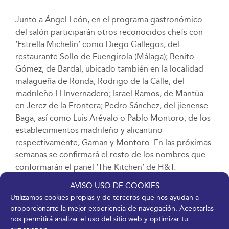
Junto a Ángel León, en el programa gastronómico
del salón participarán otros reconocidos chefs con
‘Estrella Michelín’ como Diego Gallegos, del
restaurante Sollo de Fuengirola (Málaga); Benito
Gómez, de Bardal, ubicado también en la localidad
malagueña de Ronda; Rodrigo de la Calle, del
madrileño El Invernadero; Israel Ramos, de Mantúa
en Jerez de la Frontera; Pedro Sánchez, del jienense
Baga; así como Luis Arévalo o Pablo Montoro, de los
establecimientos madrileño y alicantino
respectivamente, Gaman y Montoro. En las próximas
semanas se confirmará el resto de los nombres que
conformarán el panel ‘The Kitchen’ de H&T.
AVISO USO DE COOKIES
H&T está organizado por FYCMA (Palacio de Ferias y
Utilizamos cookies propias y de terceros que nos ayudan a
Congresos de Málaga). Tiene como promotores
proporcionarte la mejor experiencia de navegación. Aceptarlas
institucionales al Ayuntamiento de Málaga, la
nos permitirá analizar el uso del sitio web y optimizar tu
Empresa Pública para la Gestión del Turismo y del