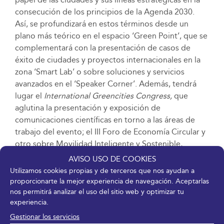
consecución de los principios de la Agenda 2030.
Así, se profundizará en estos términos desde un
plano más teórico en el espacio ‘Green Point’, que se
complementará con la presentación de casos de
éxito de ciudades y proyectos internacionales en la
zona ‘Smart Lab’ o sobre soluciones y servicios
avanzados en el ‘Speaker Corner’. Además, tendrá
lugar el
International Greencities Congress,
que
aglutina la presentación y exposición de
comunicaciones científicas en torno a las áreas de
trabajo del evento; el III Foro de Economía Circular y
otro sobre Movilidad Inteligente y Sostenible,
temática que adquiere gran relevancia en el evento.
AVISO USO DE COOKIES
Cabe destacar que Greencities albergará una jornada
Utilizamos cookies propias y de terceros que nos ayudan a
sobre limpieza viaria.
proporcionarte la mejor experiencia de navegación. Aceptarlas
nos permitirá analizar el uso del sitio web y optimizar tu
Tomando como base la generación de
networking
y
experiencia.
la promoción de oportunidades de negocio, reunirá
Gestionar los servicios