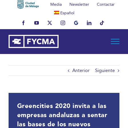
Saltar
Media
Newsletter
Contactar
al
Español
contenido
Facebook
YouTube
X
Instagram
MyBusiness
LinkedIn
Tiktok
Anterior
Siguiente
Greencities 2020 invita a las
empresas andaluzas a sentar
las bases de los nuevos