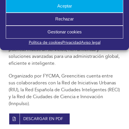
a ciudades y municipios -más de medio centenar
Aceptar
confirmadas hasta el momento entre las que se
encuentran Santander, Vigo, Logroño, Sevilla o
Rechazar
Madrid- para debatir en torno a los nuevos desafíos
marcados por la agenda de gestión urbana más
Gestionar cookies
actualizada. Además, el encuentro cuenta con una
zona expositiva donde empresas y entidades
Política de cookies
Privacidad
Aviso legal
públicas muestran servicios, herramientas y
soluciones avanzadas para una administración global,
eficiente e inteligente.
Organizado por FYCMA, Greencities cuenta entre
sus colaboradores con la Red de Iniciativas Urbanas
(RIU), la Red Española de Ciudades Inteligentes (RECI)
y la Red de Ciudades de Ciencia e Innovación
(Innpulso).
DESCARGAR EN PDF