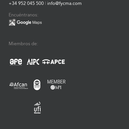
+34 952 045 500
|
info@fycma.com
Encuéntranos:
Miembros de: