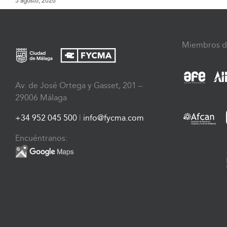
5 agosto, 2026
Miembros d
Av. de José Ortega y Gasset, 201 –
29006 Málaga
+34 952 045 500
|
info@fycma.com
Encuéntranos: