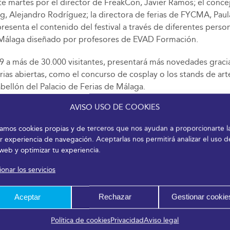
ste martes por el director de FreakCon, Javier Ramos​; el con
g, ​Alejandro Rodríguez; ​la directora de ferias de FYCMA, ​Pa
epresenta el contenido del festival a través de diferentes pe
e Málaga diseñado por profesores de ​EVAD Formación.
019 ​a más de ​30.000 visitantes​, presentará más novedades gra
ias abiertas, como el concurso de cosplay o los stands de artes
abellón del Palacio de Ferias de Málaga.
AVISO USO DE COOKIES
izamos cookies propias y de terceros que nos ayudan a proporcionarte l
r experiencia de navegación. Aceptarlas nos permitirá analizar el uso d
 web y optimizar tu experiencia.
onar los servicios
Aceptar
Rechazar
Gestionar cookie
Política de cookies
Privacidad
Aviso legal