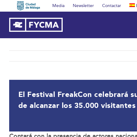
Saltar
Media
Newsletter
Contactar
al
contenido
El Festival FreakCon celebrará s
de alcanzar los 35.000 visitantes
Contará con la presencia de actores naciona