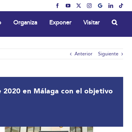
Facebook
YouTube
X
Instagram
MyBusiness
LinkedIn
Tikt
o
Organiza
Exponer
Visitar
Anterior
Siguiente
de 2020 en Málaga con el objetivo