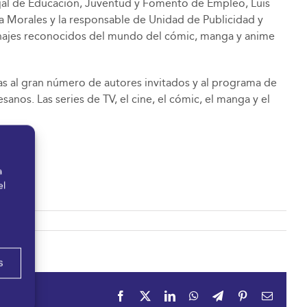
cejal de Educación, Juventud y Fomento de Empleo, Luis
ula Morales y la responsable de Unidad de Publicidad y
rsonajes reconocidos del mundo del cómic, manga y anime
cias al gran número de autores invitados y al programa de
anos. Las series de TV, el cine, el cómic, el manga y el
a
el
s
Facebook
X
LinkedIn
WhatsApp
Telegram
Pinterest
Correo
electrón