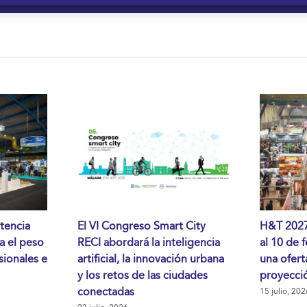
tencia
El VI Congreso Smart City
H&T 2027 
da el peso
RECI abordará la inteligencia
al 10 de 
sionales e
artificial, la innovación urbana
una ofert
y los retos de las ciudades
proyecció
conectadas
15 julio, 202