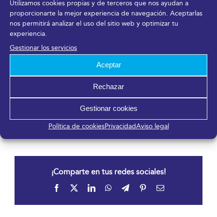
Utilizamos cookies propias y de terceros que nos ayudan a
promocionar e impulsar el desarrollo del sector
proporcionarte la mejor experiencia de navegación. Aceptarlas
marítimo andaluz.
nos permitirá analizar el uso del sitio web y optimizar tu
experiencia.
Más información en
www.smovingforum.com
, en la
Gestionar los servicios
página de
Facebook
y en el perfil de Twitter
Aceptar
@smovingforum
Rechazar
DESCARGAR EN PDF
Gestionar cookies
23 abril, 2019
Política de cookies
Privacidad
Aviso legal
¡Comparte en tus redes sociales!
Facebook
X
LinkedIn
WhatsApp
Telegram
Pinterest
Correo
electrónico