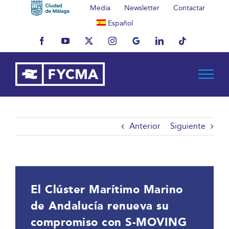
Saltar
Media
Newsletter
Contactar
al
Español
contenido
Facebook
YouTube
X
Instagram
MyBusiness
LinkedIn
Tiktok
Anterior
Siguiente
El Clúster Marítimo Marino
de Andalucía renueva su
compromiso con S-MOVING