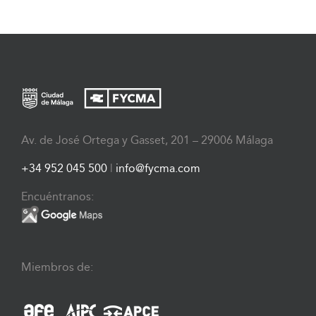
Av. de José Ortega y Gasset, 201 – 29006 Málaga
+34 952 045 500
|
info@fycma.com
Encuéntranos:
Miembros de: