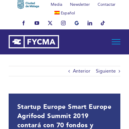
Saltar
Media
Newsletter
Contactar
al
Español
contenido
Facebook
YouTube
X
Instagram
MyBusiness
LinkedIn
Tiktok
Anterior
Siguiente
Startup Europe Smart Europe
Agrifood Summit 2019
contará con 70 fondos y