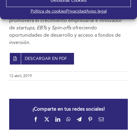
Gestionar cookies
innovadoras, tendencias y acceder a las últimas
Política de cookies
Privacidad
Aviso legal
novedades vinculadas a esta industria. Además,
promoverá el crecimiento empresarial e innovador
de
startups
,
EBTs
y
Spin-offs
ofreciendo
oportunidades de desarrollo y acceso a fondos de
inversión.
DESCARGAR EN PDF
12 abril, 2019
¡Comparte en tus redes sociales!
Facebook
X
LinkedIn
WhatsApp
Telegram
Pinterest
Correo
electrónico