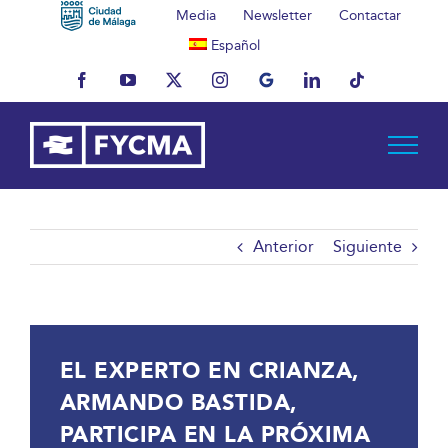
Saltar
Media
Newsletter
Contactar
al
Español
contenido
Facebook
YouTube
X
Instagram
MyBusiness
LinkedIn
Tiktok
Anterior
Siguiente
EL EXPERTO EN CRIANZA,
ARMANDO BASTIDA,
PARTICIPA EN LA PRÓXIMA