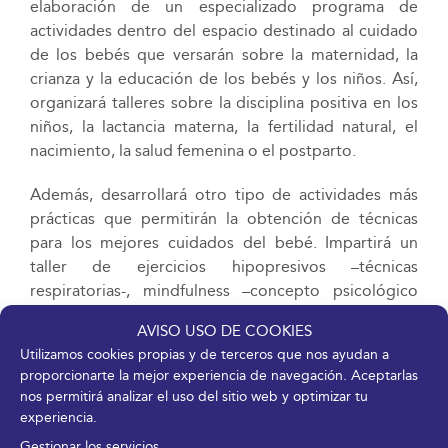
elaboración de un especializado programa de
actividades dentro del espacio destinado al cuidado
de los bebés que versarán sobre la maternidad, la
crianza y la educación de los bebés y los niños. Así,
organizará talleres sobre la disciplina positiva en los
niños, la lactancia materna, la fertilidad natural, el
nacimiento, la salud femenina o el postparto.
Además, desarrollará otro tipo de actividades más
prácticas que permitirán la obtención de técnicas
para los mejores cuidados del bebé. Impartirá un
taller de ejercicios hipopresivos –técnicas
respiratorias-, mindfulness –concepto psicológico
que apela a la concentración de la atención la
AVISO USO DE COOKIES
conciencia-, psicomotricidad de bebés, para
Utilizamos cookies propias y de terceros que nos ayudan a
aprender a realizar masajes a bebés; educación
proporcionarte la mejor experiencia de navegación. Aceptarlas
musical o pilates con bebés.
nos permitirá analizar el uso del sitio web y optimizar tu
experiencia.
DESCARGAR EN PDF
Gestionar los servicios