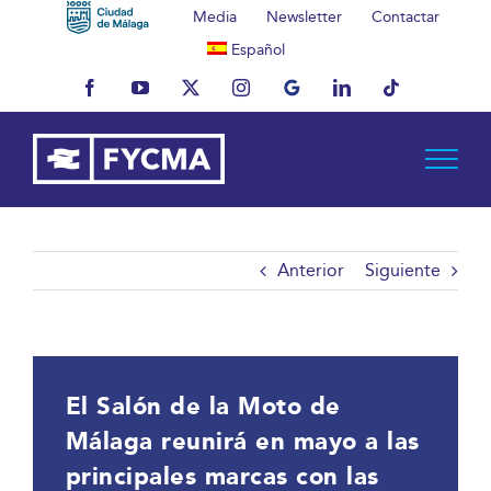
Saltar
Media
Newsletter
Contactar
al
Español
contenido
Facebook
YouTube
X
Instagram
MyBusiness
LinkedIn
Tiktok
Anterior
Siguiente
El Salón de la Moto de
Málaga reunirá en mayo a las
principales marcas con las