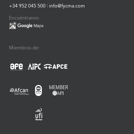
+34 952 045 500
|
info@fycma.com
Encuéntranos:
Miembros de: