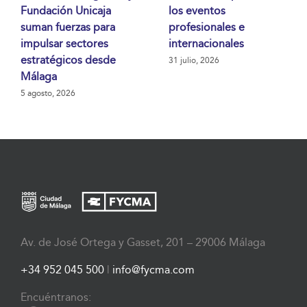
Fundación Unicaja
los eventos
suman fuerzas para
profesionales e
impulsar sectores
internacionales
estratégicos desde
31 julio, 2026
Málaga
5 agosto, 2026
Av. de José Ortega y Gasset, 201 – 29006 Málaga
+34 952 045 500
|
info@fycma.com
Encuéntranos: