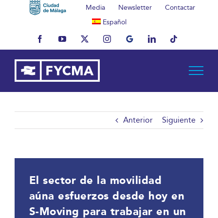
Saltar
Media
Newsletter
Contactar
al
Español
contenido
Facebook
YouTube
X
Instagram
MyBusiness
LinkedIn
Tiktok
Anterior
Siguiente
El sector de la movilidad
aúna esfuerzos desde hoy en
S-Moving para trabajar en un