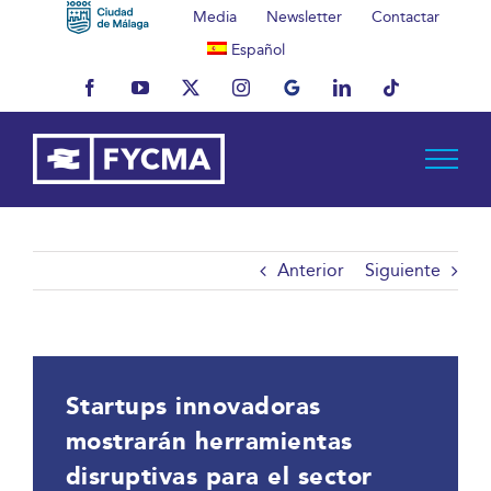
Saltar
Media
Newsletter
Contactar
al
Español
contenido
Facebook
YouTube
X
Instagram
MyBusiness
LinkedIn
Tiktok
Anterior
Siguiente
Startups innovadoras
mostrarán herramientas
disruptivas para el sector