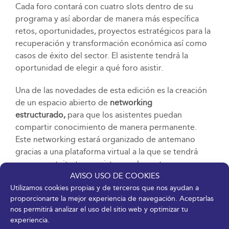
Cada foro contará con cuatro slots dentro de su
programa y así abordar de manera más específica
retos, oportunidades, proyectos estratégicos para la
recuperación y transformación económica así como
casos de éxito del sector. El asistente tendrá la
oportunidad de elegir a qué foro asistir.
Una de las novedades de esta edición es la creación
de un espacio abierto de
networking
estructurado,
para que los asistentes puedan
compartir conocimiento de manera permanente.
Este networking estará organizado de antemano
gracias a una plataforma virtual a la que se tendrá
acceso gratuito tras registrarse al evento y que
AVISO USO DE COOKIES
permite conectar con otros profesionales que
Utilizamos cookies propias y de terceros que nos ayudan a
quieran hablar sobre los mismos intereses y
proporcionarte la mejor experiencia de navegación. Aceptarlas
temáticas.
nos permitirá analizar el uso del sitio web y optimizar tu
experiencia.
DESCARGAR PDF