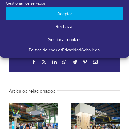
Gestionar los servicios
Aceptar
14 agosto, 2023
Rechazar
Gestionar cookies
Política de cookies
Privacidad
Aviso legal
¡Comparte en tus redes sociales!
Facebook
X
LinkedIn
WhatsApp
Telegram
Pinterest
Correo
electrónico
Artículos relacionados