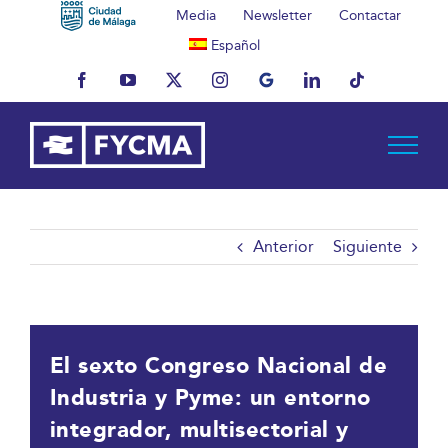
Saltar
Media
Newsletter
Contactar
al
Español
contenido
Facebook
YouTube
X
Instagram
MyBusiness
LinkedIn
Tiktok
Anterior
Siguiente
El sexto Congreso Nacional de
Industria y Pyme: un entorno
integrador, multisectorial y