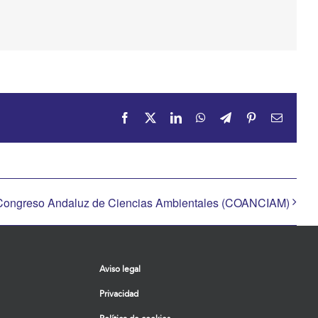
Facebook
X
LinkedIn
WhatsApp
Telegram
Pinterest
Correo
electrón
Congreso Andaluz de Ciencias Ambientales (COANCIAM)
Aviso legal
Privacidad