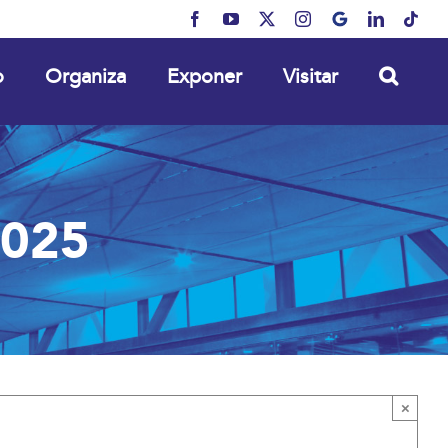
Facebook
YouTube
X
Instagram
MyBusiness
LinkedIn
Tikt
o
Organiza
Exponer
Visitar
025
×