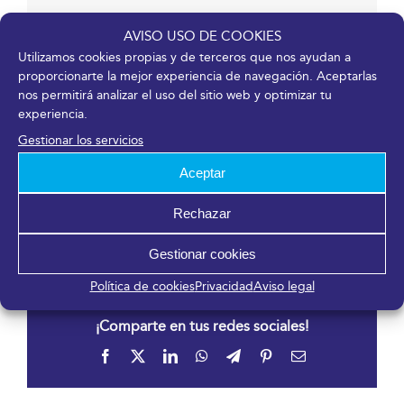
AVISO USO DE COOKIES
Organizador
Utilizamos cookies propias y de terceros que nos ayudan a
proporcionarte la mejor experiencia de navegación. Aceptarlas
nos permitirá analizar el uso del sitio web y optimizar tu
SEMICYUC
experiencia.
Teléfono
Gestionar los servicios
915 021 213
Correo electrónico
Aceptar
secretaria@semicyuc.org
Rechazar
Ver el sitio web del Organizador
Gestionar cookies
Política de cookies
Privacidad
Aviso legal
¡Comparte en tus redes sociales!
Facebook
X
LinkedIn
WhatsApp
Telegram
Pinterest
Correo
electrónico