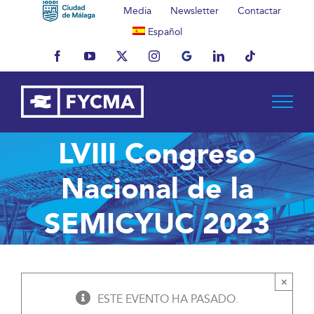
Saltar
Media
Newsletter
Contactar
al
Español
contenido
Facebook
YouTube
X
Instagram
MyBusiness
LinkedIn
Tiktok
LVIII Congreso
Nacional de la
SEMICYUC 2023
×
ESTE EVENTO HA PASADO.