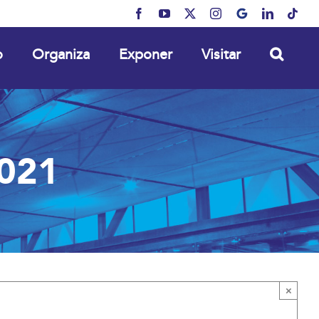
Facebook
YouTube
X
Instagram
MyBusiness
LinkedIn
Tikt
o
Organiza
Exponer
Visitar
2021
×