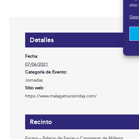
sitio
Gesti
Detalles
Fecha:
07/06/2021
Categoría de Evento:
Jornadas
Sitio web:
https://www.malagatourismday.com/
Recinto
Fycma – Palacio de Ferias y Congresos de Málaga.