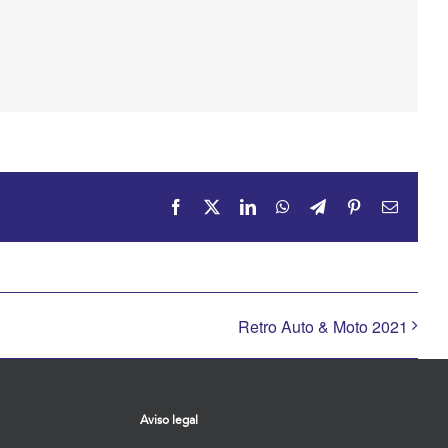
Facebook
X
LinkedIn
WhatsApp
Telegram
Pinterest
Correo
electrón
Retro Auto & Moto 2021
Aviso legal