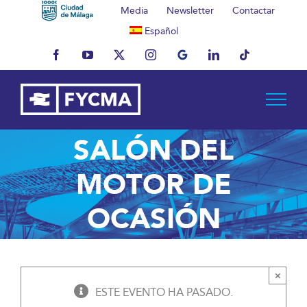
Saltar
Media
Newsletter
Contactar
al
Español
contenido
Facebook
YouTube
X
Instagram
MyBusiness
LinkedIn
Tiktok
SALÓN DEL
MOTOR DE
OCASIÓN
×
ESTE EVENTO HA PASADO.