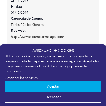
29/11/2019
Finaliza:
01/12/2019
Categoría de Evento:
Ferias Público General
Sitio web:
http://www.salonmotormalaga.com/
AVISO USO DE COOKIES
Utilizamos cookies propias y de terceros que nos ayudan a
proporcionarte la mejor experiencia de navegación. Aceptarlas
¡Comparte en tus redes sociales!
nos permitirá analizar el uso del sitio web y optimizar tu
experiencia.
Facebook
X
LinkedIn
WhatsApp
Telegram
Pinterest
Correo
electrónico
Gestionar los servicios
Aceptar
Rechazar
TALENT WOMAN 2019
RASTRILLO NUEVO FUTURO 2019