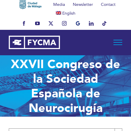
Skip
Media
Newsletter
Contact
to
English
content
Facebook
YouTube
X
Instagram
MyBusiness
LinkedIn
Tiktok
XXVII Congreso de
la Sociedad
Española de
Neurocirugía