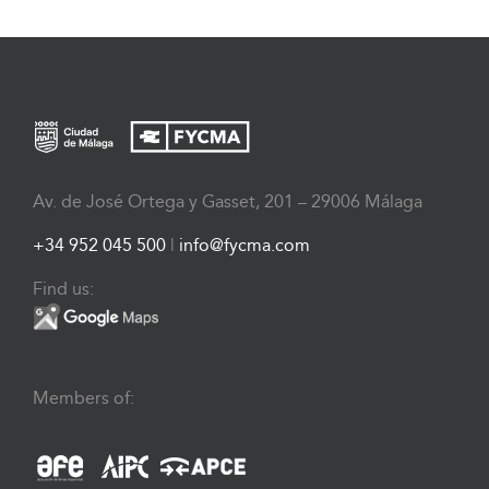
Av. de José Ortega y Gasset, 201 – 29006 Málaga
+34 952 045 500
|
info@fycma.com
Find us:
Members of: