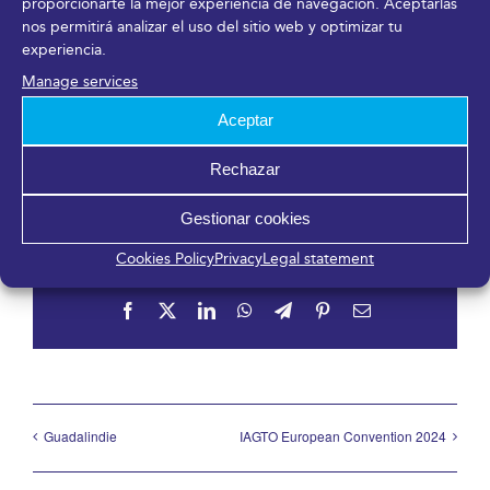
proporcionarte la mejor experiencia de navegación. Aceptarlas
nos permitirá analizar el uso del sitio web y optimizar tu
Sociedad Española de Neurología
experiencia.
Phone
Manage services
+34 913 836 000
Email
Aceptar
. senec2024@pacifico-meetings.com
Rechazar
Gestionar cookies
Cookies Policy
Privacy
Legal statement
Share it!
Facebook
X
LinkedIn
WhatsApp
Telegram
Pinterest
Email
Guadalindie
IAGTO European Convention 2024