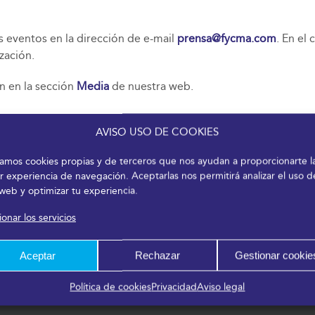
s eventos en la dirección de e-mail
prensa@fycma.com
. En el
zación.
n en la sección
Media
de nuestra web.
AVISO USO DE COOKIES
izamos cookies propias y de terceros que nos ayudan a proporcionarte l
r experiencia de navegación. Aceptarlas nos permitirá analizar el uso d
 web y optimizar tu experiencia.
onar los servicios
Aceptar
Rechazar
Gestionar cookie
Política de cookies
Privacidad
Aviso legal