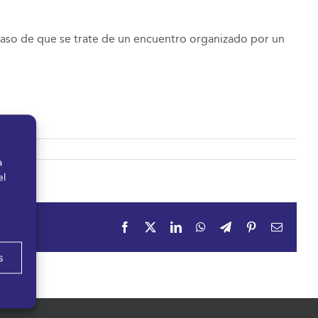
 caso de que se trate de un encuentro organizado por un
a
el
Facebook
X
LinkedIn
WhatsApp
Telegram
Pinterest
Correo
electrón
s