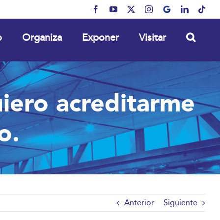
Facebook
YouTube
X
Instagram
MyBusiness
LinkedIn
Tikt
o
Organiza
Exponer
Visitar
iero acreditarme
o.
Anterior
Siguiente