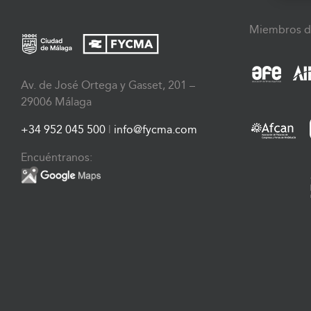
Miembros d
Av. de José Ortega y Gasset, 201 –
29006 Málaga
+34 952 045 500
|
info@fycma.com
Encuéntranos: