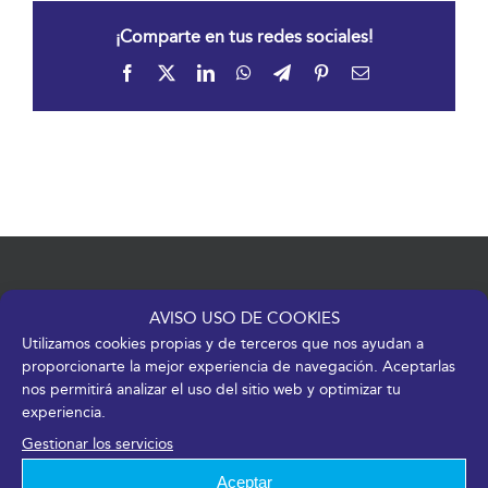
¡Comparte en tus redes sociales!
Facebook
X
LinkedIn
WhatsApp
Telegram
Pinterest
Correo
electrónico
AVISO USO DE COOKIES
Utilizamos cookies propias y de terceros que nos ayudan a
proporcionarte la mejor experiencia de navegación. Aceptarlas
nos permitirá analizar el uso del sitio web y optimizar tu
Av. de José Ortega y Gasset, 201 – 29006 Málaga
experiencia.
+34 952 045 500
|
info@fycma.com
Gestionar los servicios
Aceptar
Encuéntranos: