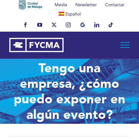
Saltar
Media
Newsletter
Contactar
al
Español
contenido
Facebook
YouTube
X
Instagram
MyBusiness
LinkedIn
Tiktok
Tengo una
empresa, ¿cómo
puedo exponer en
algún evento?