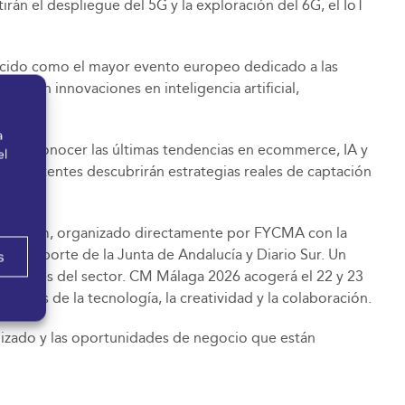
irán el despliegue del 5G y la exploración del 6G, el IoT
nocido como el mayor evento europeo dedicado a las
rtarán innovaciones en inteligencia artificial,
a
l para conocer las últimas tendencias en ecommerce, IA y
el
los asistentes descubrirán estrategias reales de captación
ech Forum, organizado directamente por FYCMA con la
a y Deporte de la Junta de Andalucía y Diario Sur. Un
s
 avances del sector. CM Málaga 2026 acogerá el 22 y 23
 través de la tecnología, la creatividad y la colaboración.
lizado y las oportunidades de negocio que están