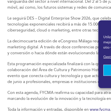
vanguardia del sector a nivel internacional. Del 2 al 5 de
móvil, así como, los futuros sistemas y redes de comunica
Le seguirá DES – Digital Enterprise Show 2026, que cele
tecnologías exponenciales recibirá a más de 15.000 directi
ciberseguridad, cloud o marketing, entre otras tecnología
Util
La decimocuarta edición de eCongress Málaga reunirá el pr
mejo
marketing digital. A través de doce conferencias prácticas
sitio
y conversión o hacia dónde están evolucionando las marca
Gesti
Esta programación especializada finalizará con la quint
colaboración del Área de Cultura y Patrimonio Histórico 
evento que conecta cultura y tecnología y que actúa com
de junio a profesionales, empresas e instituciones de la in
Con esta agenda, FYCMA reafirma su capacidad para atrae
marcando la evolución de la innovación y la tecnología en
Toda la información y entradas, disponible en
www.fycma