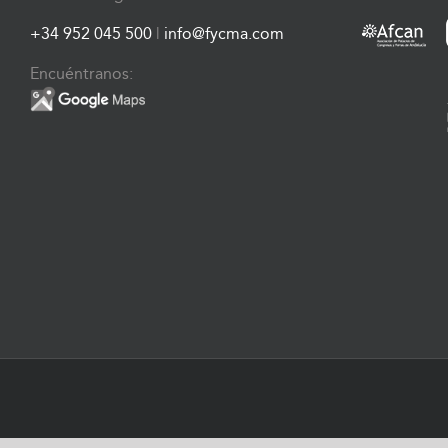
+34 952 045 500
|
info@fycma.com
Encuéntranos: