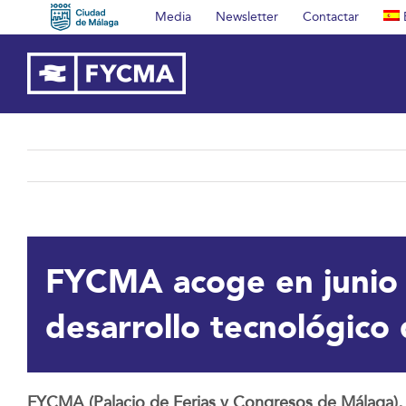
Saltar
Media
Newsletter
Contactar
al
contenido
FYCMA acoge en junio u
desarrollo tecnológico 
FYCMA (Palacio de Ferias y Congresos de Málaga), 