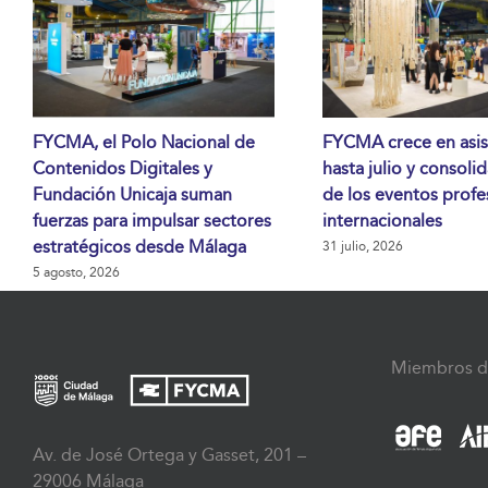
FYCMA, el Polo Nacional de
FYCMA crece en asis
Contenidos Digitales y
hasta julio y consoli
Fundación Unicaja suman
de los eventos profe
fuerzas para impulsar sectores
internacionales
estratégicos desde Málaga
31 julio, 2026
5 agosto, 2026
Miembros d
Av. de José Ortega y Gasset, 201 –
29006 Málaga