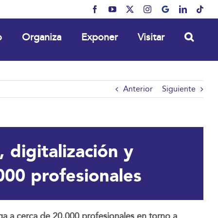
Facebook
YouTube
X
Instagram
MyBusiness
LinkedIn
Tikt
o
Organiza
Exponer
Visitar
Anterior
Siguiente
digitalización y
000 profesionales
a a cerca de 20.000 profesionales en torno a