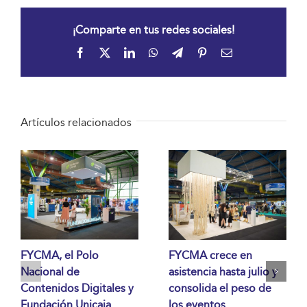
¡Comparte en tus redes sociales!
Facebook
X
LinkedIn
WhatsApp
Telegram
Pinterest
Correo
electrónico
Artículos relacionados
FYCMA, el Polo
FYCMA crece en
Nacional de
asistencia hasta julio y
Contenidos Digitales y
consolida el peso de
Fundación Unicaja
los eventos