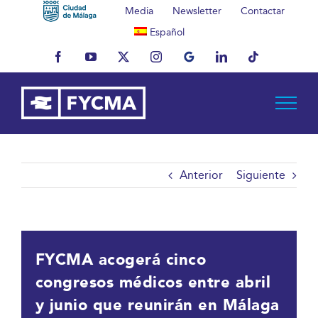
Saltar
Media
Newsletter
Contactar
al
Español
contenido
Facebook
YouTube
X
Instagram
MyBusiness
LinkedIn
Tiktok
Anterior
Siguiente
FYCMA acogerá cinco
congresos médicos entre abril
y junio que reunirán en Málaga