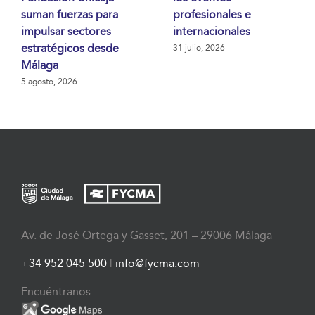
suman fuerzas para
profesionales e
impulsar sectores
internacionales
estratégicos desde
31 julio, 2026
Málaga
5 agosto, 2026
Av. de José Ortega y Gasset, 201 – 29006 Málaga
+34 952 045 500
|
info@fycma.com
Encuéntranos: