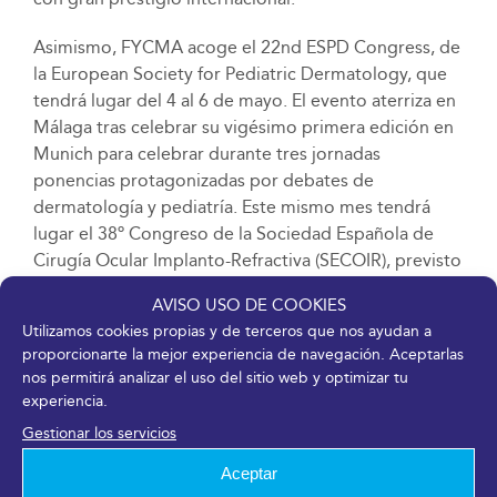
Asimismo, FYCMA acoge el 22nd ESPD Congress, de
la European Society for Pediatric Dermatology, que
tendrá lugar del 4 al 6 de mayo. El evento aterriza en
Málaga tras celebrar su vigésimo primera edición en
Munich para celebrar durante tres jornadas
ponencias protagonizadas por debates de
dermatología y pediatría. Este mismo mes tendrá
lugar el 38º Congreso de la Sociedad Española de
Cirugía Ocular Implanto-Refractiva (SECOIR), previsto
para los días 17, al 20. Se trata del encuentro
AVISO USO DE COOKIES
profesional más relevante del calendario de esta
Utilizamos cookies propias y de terceros que nos ayudan a
subespecialidad médica y está organizado por la
proporcionarte la mejor experiencia de navegación. Aceptarlas
Sociedad Española de Cirugía Ocular Implanto-
nos permitirá analizar el uso del sitio web y optimizar tu
Refractiva.
experiencia.
Gestionar los servicios
Ya en junio y para finalizar esta primera temporada
de eventos médicos, el Palacio acoge el LVIII
Aceptar
Congreso Nacional de la SEMICYUC (Sociedad