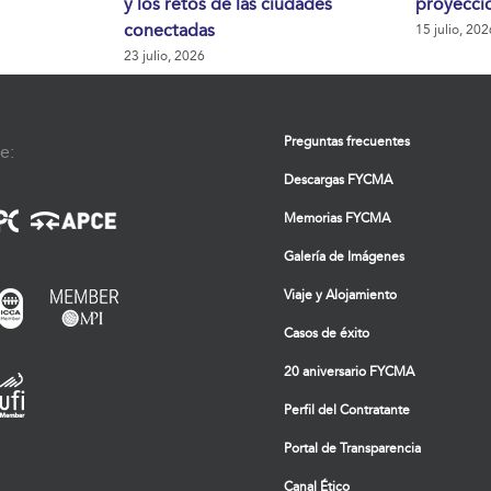
y los retos de las ciudades
proyecció
conectadas
15 julio, 202
23 julio, 2026
Preguntas frecuentes
e:
Descargas FYCMA
Memorias FYCMA
Galería de Imágenes
Viaje y Alojamiento
Casos de éxito
20 aniversario FYCMA
Perfil del Contratante
Portal de Transparencia
Canal Ético