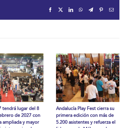
Facebook
X
LinkedIn
WhatsApp
Telegram
Pinterest
Correo
electrón
tendrá lugar del 8
Andalucía Play Fest cierra su
febrero de 2027 con
primera edición con más de
a ampliada y mayor
5.200 asistentes y refuerza el