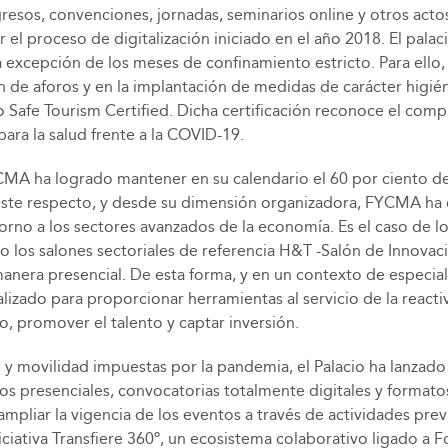
ngresos, convenciones, jornadas, seminarios online y otros act
r el proceso de digitalización iniciado en el año 2018. El pal
o a excepción de los meses de confinamiento estricto. Para e
n de aforos y en la implantación de medidas de carácter higién
llo Safe Tourism Certified. Dicha certificación reconoce el co
ra la salud frente a la COVID-19.
MA ha logrado mantener en su calendario el 60 por ciento de la
este respecto, y desde su dimensión organizadora, FYCMA ha 
rno a los sectores avanzados de la economía. Es el caso de lo
los salones sectoriales de referencia H&T -Salón de Innovaci
e manera presencial. De esta forma, y en un contexto de espec
zado para proporcionar herramientas al servicio de la reactiv
, promover el talento y captar inversión.
ro y movilidad impuestas por la pandemia, el Palacio ha lanz
tros presenciales, convocatorias totalmente digitales y format
 ampliar la vigencia de los eventos a través de actividades pr
iciativa Transfiere 360º, un ecosistema colaborativo ligado a 