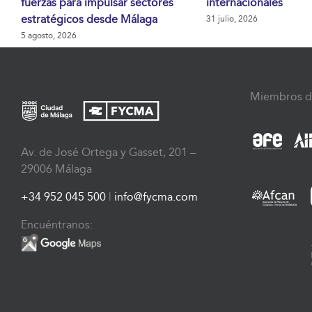
fuerzas para impulsar sectores
internacionales
estratégicos desde Málaga
31 julio, 2026
5 agosto, 2026
Miembros d
Av. de José Ortega y Gasset, 201 –
29006 Málaga
+34 952 045 500
|
info@fycma.com
Encuéntranos: