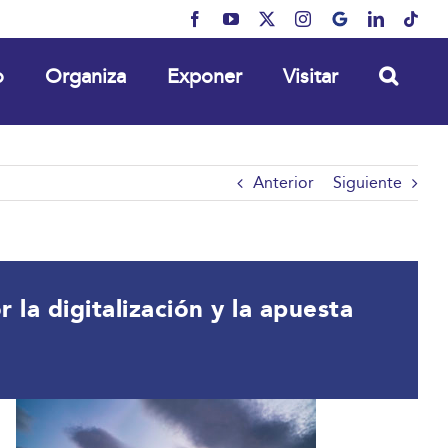
Facebook
YouTube
X
Instagram
MyBusiness
LinkedIn
Tikt
o
Organiza
Exponer
Visitar
Anterior
Siguiente
a digitalización y la apuesta