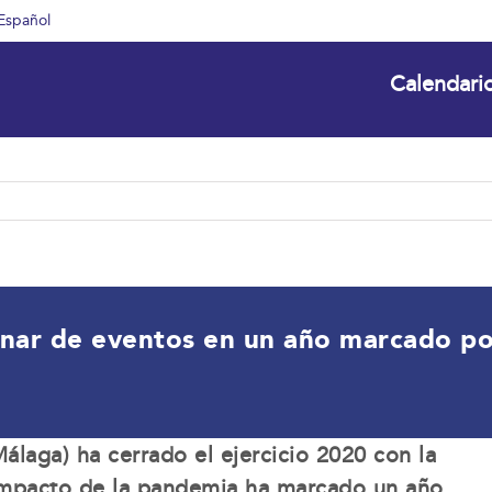
Español
Calendari
ar de eventos en un año marcado por l
laga) ha cerrado el ejercicio 2020 con la
 impacto de la pandemia ha marcado un año