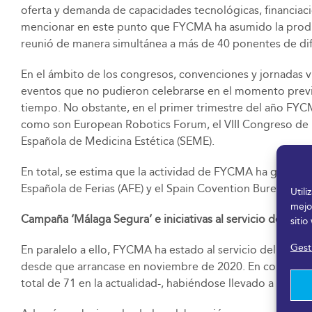
oferta y demanda de capacidades tecnológicas, financiació
mencionar en este punto que FYCMA ha asumido la produc
reunió de manera simultánea a más de 40 ponentes de di
En el ámbito de los congresos, convenciones y jornadas vi
eventos que no pudieron celebrarse en el momento previ
tiempo. No obstante, en el primer trimestre del año FYCM
como son European Robotics Forum, el VIII Congreso de l
Española de Medicina Estética (SEME).
En total, se estima que la actividad de FYCMA ha generad
Española de Ferias (AFE) y el Spain Covention Bureau. Así
Util
mejo
Campaña ‘Málaga Segura’ e iniciativas al servicio de la so
sitio
Gesti
En paralelo a ello, FYCMA ha estado al servicio del pr
desde que arrancase en noviembre de 2020. En concreto, h
total de 71 en la actualidad-, habiéndose llevado a cabo 