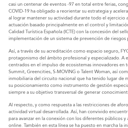
casi un centenar de eventos -97 en total entre ferias, co
COVID-19 ha obligado a reorientar su estrategia y acelera
al lograr mantener su actividad durante todo el ejercici
actuación basado principalmente en el control y limitació
Calidad Turística Española (ICTE) con la concesión del se
implementación de un sistema de prevención de riesgos pa
Así, a través de su acreditación como espacio seguro, FYC
protagonismo del ámbito profesional y especializado. A 
centrados en el impulso de ecosistemas innovadores en to
Summit, Greencities, S-MOVING o Talent Woman, así como 
inmobiliaria del circuito nacional que ha tenido lugar d
su posicionamiento como instrumento de gestión especiali
siempre a su objetivo transversal de generar conocimiento
Al respecto, y como respuesta a las restricciones de afo
actividad virtual desarrollada. Así, han convivido encuen
para avanzar en la conexión con los diferentes públicos y
online. También en esta línea se ha puesto en marcha la in