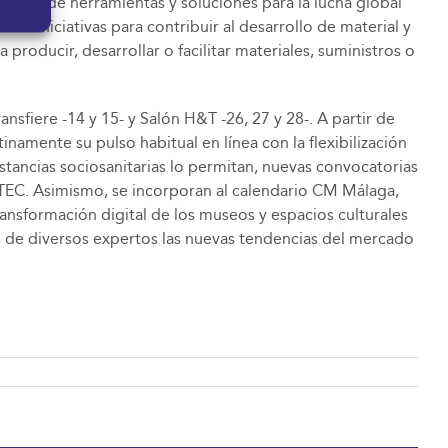
rollo de herramientas y soluciones para la lucha global
do iniciativas para contribuir al desarrollo de material y
roducir, desarrollar o facilitar materiales, suministros o
sfiere -14 y 15- y Salón H&T -26, 27 y 28-. A partir de
namente su pulso habitual en línea con la flexibilización
nstancias sociosanitarias lo permitan, nuevas convocatorias
TEC. Asimismo, se incorporan al calendario CM Málaga,
ansformación digital de los museos y espacios culturales
és de diversos expertos las nuevas tendencias del mercado