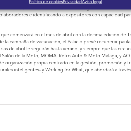
ratégicos de empresas y entidades de referencia para el desar
Política de cookies
Privacidad
Aviso legal
e Alastria, IBM o la Universidad de Málaga. También ha articula
aboradores e identificando a expositores con capacidad para p
ue comenzará en el mes de abril con la décima edición de Tran
de la campaña de vacunación, el Palacio prevé recuperar paulati
rias de abril le seguirán hasta verano, y siempre que las circu
; el Salón de la Moto, MOMA; Retro Auto & Moto Málaga, y AO
de organización propia centrado en la gestión, promoción y tr
turales inteligentes- y Working for What, que abordará a trav