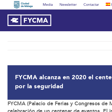
Saltar
Media
Newsletter
Contactar
al
contenido
FYCMA alcanza en 2020 el centen
por la seguridad
FYCMA (Palacio de Ferias y Congresos de Má
celebración de un centenar de eventos. El