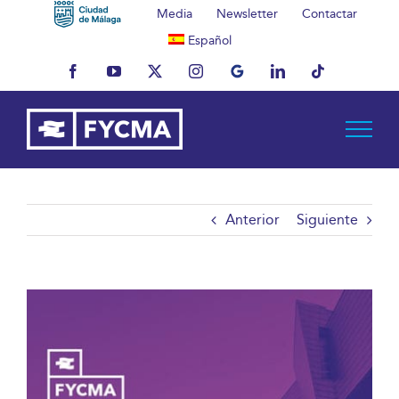
Saltar
Media
Newsletter
Contactar
al
Español
contenido
Facebook
YouTube
X
Instagram
MyBusiness
LinkedIn
Tiktok
Anterior
Siguiente