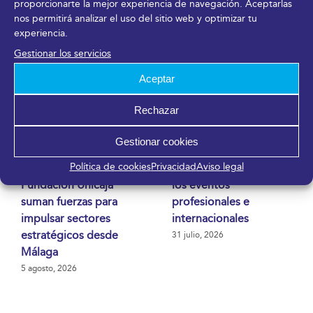
proporcionarte la mejor experiencia de navegación. Aceptarlas
nos permitirá analizar el uso del sitio web y optimizar tu
experiencia.
Gestionar los servicios
Aceptar
Rechazar
FYCMA, el Polo
FYCMA crece en
Gestionar cookies
Nacional de
asistencia hasta julio y
Política de cookies
Privacidad
Aviso legal
Contenidos Digitales y
consolida el peso de
Fundación Unicaja
los eventos
suman fuerzas para
profesionales e
impulsar sectores
internacionales
estratégicos desde
31 julio, 2026
Málaga
5 agosto, 2026