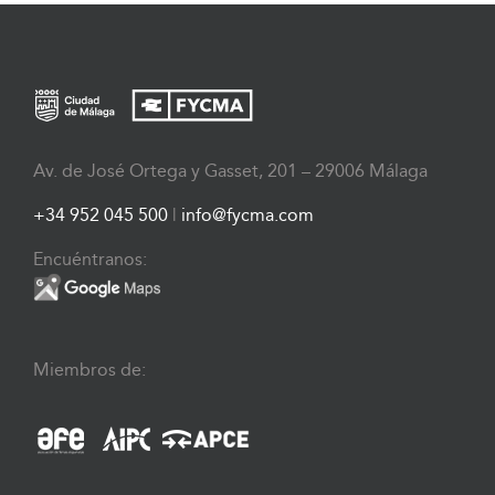
Av. de José Ortega y Gasset, 201 – 29006 Málaga
+34 952 045 500
|
info@fycma.com
Encuéntranos:
Miembros de: