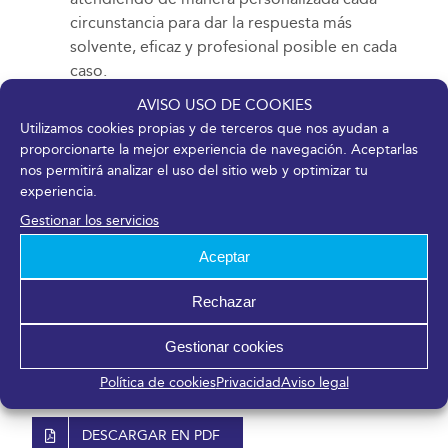
circunstancia para dar la respuesta más
solvente, eficaz y profesional posible en cada
caso.
AVISO USO DE COOKIES
FYCMA agradece la comprensión y
Utilizamos cookies propias y de terceros que nos ayudan a
colaboración de la totalidad de su equipo, así
proporcionarte la mejor experiencia de navegación. Aceptarlas
como de sus entidades colaboradoras, clientes
nos permitirá analizar el uso del sitio web y optimizar tu
y proveedores ante estas medidas
experiencia.
excepcionales.
Gestionar los servicios
Desde el Palacio se informará puntualmente de
Aceptar
cualquier cambio que se produzca con
respecto a este planteamiento. El calendario
Rechazar
puede consultarse siempre en la web
fycma.com
Gestionar cookies
Málaga, 12 de marzo de 2020
Política de cookies
Privacidad
Aviso legal
DESCARGAR EN PDF