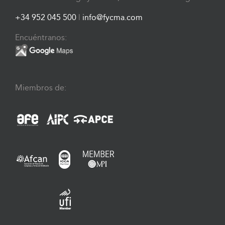
+34 952 045 500
|
info@fycma.com
Encuéntranos:
Miembros de: