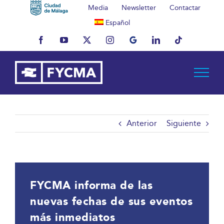
Saltar
Media
Newsletter
Contactar
al
Español
contenido
Facebook
YouTube
X
Instagram
MyBusiness
LinkedIn
Tiktok
Anterior
Siguiente
FYCMA informa de las
nuevas fechas de sus eventos
más inmediatos