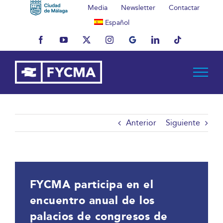
Saltar
Media
Newsletter
Contactar
al
Español
contenido
Facebook
YouTube
X
Instagram
MyBusiness
LinkedIn
Tiktok
Anterior
Siguiente
FYCMA participa en el
encuentro anual de los
palacios de congresos de