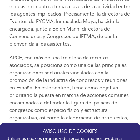
e ideas en cuanto a temas claves de la actividad entre
los agentes implicados. Precisamente, la directora de
Eventos de FYCMA, Inmaculada Moya, ha sido la
encargada, junto a Belén Mann, directora de
Convenciones y Congresos de IFEMA, de dar la
bienvenida a los asistentes.
APCE, con más de una treintena de recintos
asociados, se posiciona como una de las principales
organizaciones sectoriales vinculadas con la
promoción de la industria de congresos y reuniones
en España. En este sentido, tiene como objetivo
prioritario la puesta en marcha de acciones comunes
encaminadas a defender la figura del palacio de
congresos como espacio físico y estructura
organizativa, así como la elaboración de propuestas,
consultas y acuerdos con las administraciones
AVISO USO DE COOKIES
competentes. Cabe destacar que FYCMA está
Utilizamos cookies propias y de terceros que nos ayudan a