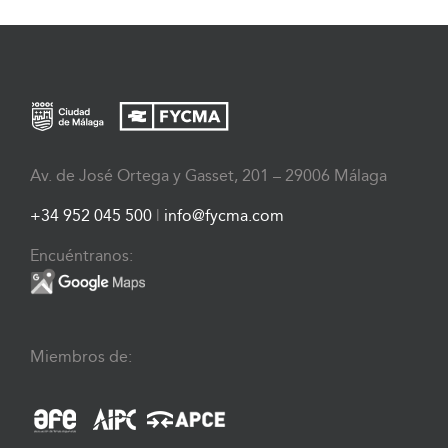
Av. de José Ortega y Gasset, 201 – 29006 Málaga
+34 952 045 500
|
info@fycma.com
Encuéntranos:
Miembros de: