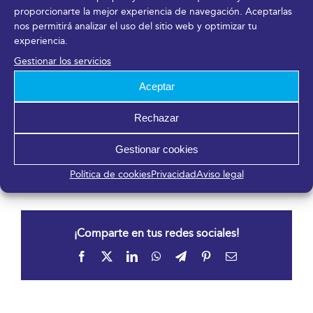
representado en la junta directiva de APCE a través
proporcionarte la mejor experiencia de navegación. Aceptarlas
de la vocalía que ostenta su directora general,
nos permitirá analizar el uso del sitio web y optimizar tu
Yolanda de Aguilar.
experiencia.
Gestionar los servicios
Más información en
www.fycma.com
y en
www.palacios-congresos-es.com
.
Aceptar
Rechazar
DESCARGAR EN PDF
Gestionar cookies
15 diciembre, 2021
Política de cookies
Privacidad
Aviso legal
¡Comparte en tus redes sociales!
Facebook
X
LinkedIn
WhatsApp
Telegram
Pinterest
Correo
electrónico