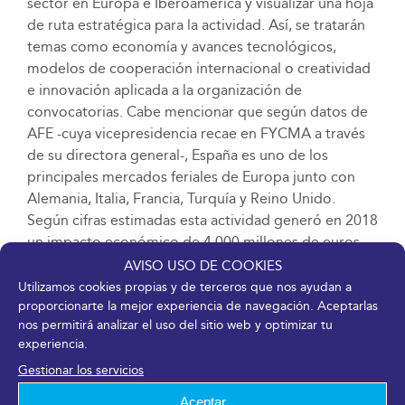
sector en Europa e Iberoamérica y visualizar una hoja
de ruta estratégica para la actividad. Así, se tratarán
temas como economía y avances tecnológicos,
modelos de cooperación internacional o creatividad
e innovación aplicada a la organización de
convocatorias. Cabe mencionar que según datos de
AFE -cuya vicepresidencia recae en FYCMA a través
de su directora general-, España es uno de los
principales mercados feriales de Europa junto con
Alemania, Italia, Francia, Turquía y Reino Unido.
Según cifras estimadas esta actividad generó en 2018
un impacto económico de 4.000 millones de euros.
AVISO USO DE COOKIES
Más información en
www.fycma.com
Utilizamos cookies propias y de terceros que nos ayudan a
proporcionarte la mejor experiencia de navegación. Aceptarlas
nos permitirá analizar el uso del sitio web y optimizar tu
DESCARGAR EN PDF
experiencia.
Gestionar los servicios
30 abril, 2019
Aceptar