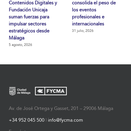
Contenidos Digitales y
consolida el peso de
Fundación Unicaja
los eventos
suman fuerzas para
profesionales e
impulsar sectores
internacionales
estratégicos desde
31 julio, 2026
Málaga
5 agosto, 2026
Av. de José Ortega y Gasset, 201 – 29006 Málaga
+34 952 045 500
|
info@fycma.com