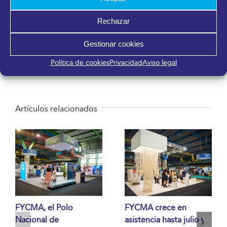
Rechazar
¡Comparte en tus redes sociales!
Gestionar cookies
Facebook
X
LinkedIn
WhatsApp
Telegram
Pinterest
Correo
Política de cookies
Privacidad
Aviso legal
electrónico
Artículos relacionados
FYCMA, el Polo
FYCMA crece en
Nacional de
asistencia hasta julio y