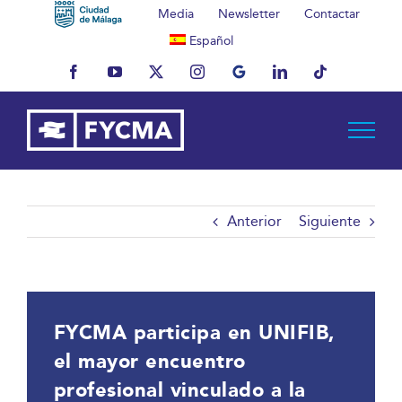
Saltar
Media
Newsletter
Contactar
al
Español
contenido
Facebook
YouTube
X
Instagram
MyBusiness
LinkedIn
Tiktok
Anterior
Siguiente
FYCMA participa en UNIFIB,
el mayor encuentro
profesional vinculado a la