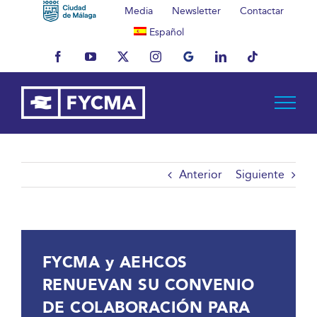
Saltar
Media
Newsletter
Contactar
al
Español
contenido
Facebook
YouTube
X
Instagram
MyBusiness
LinkedIn
Tiktok
Anterior
Siguiente
FYCMA y AEHCOS
RENUEVAN SU CONVENIO
DE COLABORACIÓN PARA