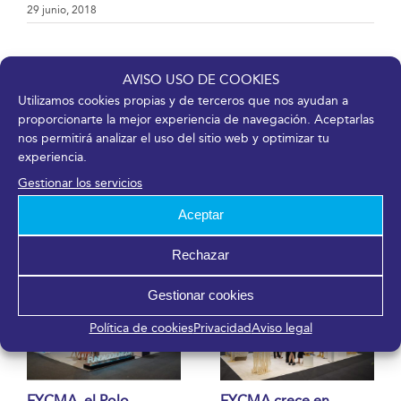
29 junio, 2018
AVISO USO DE COOKIES
Utilizamos cookies propias y de terceros que nos ayudan a
¡Comparte en tus redes sociales!
proporcionarte la mejor experiencia de navegación. Aceptarlas
Facebook
X
LinkedIn
WhatsApp
Telegram
Pinterest
Correo
nos permitirá analizar el uso del sitio web y optimizar tu
electrónico
experiencia.
Gestionar los servicios
Aceptar
Artículos relacionados
Rechazar
Gestionar cookies
Política de cookies
Privacidad
Aviso legal
FYCMA, el Polo
FYCMA crece en