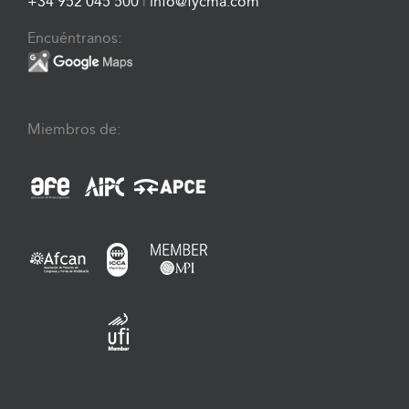
+34 952 045 500
|
info@fycma.com
Encuéntranos:
Miembros de: