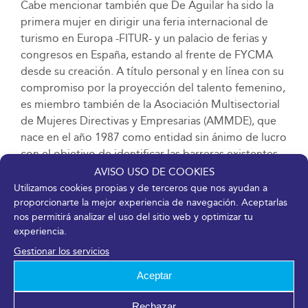
Cabe mencionar también que De Aguilar ha sido la
primera mujer en dirigir una feria internacional de
turismo en Europa -FITUR- y un palacio de ferias y
congresos en España, estando al frente de FYCMA
desde su creación. A título personal y en línea con su
compromiso por la proyección del talento femenino,
es miembro también de la Asociación Multisectorial
de Mujeres Directivas y Empresarias (AMMDE), que
nace en el año 1987 como entidad sin ánimo de lucro
con el objetivo de identificar las barreras existentes
para el acceso de las mujeres a cargos directivos y a
AVISO USO DE COOKIES
puestos de decisión.
Utilizamos cookies propias y de terceros que nos ayudan a
proporcionarte la mejor experiencia de navegación. Aceptarlas
Impulso de la igualdad
nos permitirá analizar el uso del sitio web y optimizar tu
experiencia.
Mujeres para el Diálogo y la Educación (MDE) es una
Gestionar los servicios
asociación independiente que nace para fortalecer a
Aceptar
la mujer a través de la educación, defender sus
derechos e impulsar la igualdad, así como
Rechazar