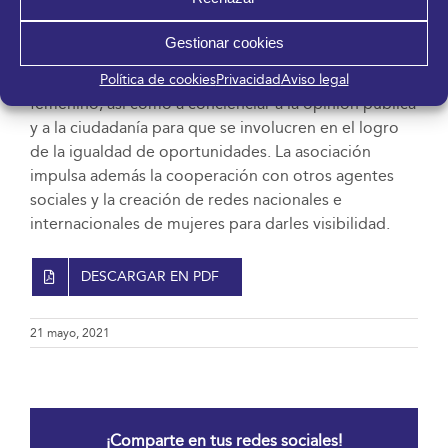
promocionar el acercamiento a diferentes culturas.
MDE actúa tanto a nivel nacional como internacional
Gestionar cookies
con actividades dirigidas a empoderar a mujeres para
que sean referentes impulsando así el liderazgo
Política de cookies
Privacidad
Aviso legal
femenino, así como a concienciar a la opinión pública
y a la ciudadanía para que se involucren en el logro
de la igualdad de oportunidades. La asociación
impulsa además la cooperación con otros agentes
sociales y la creación de redes nacionales e
internacionales de mujeres para darles visibilidad.
DESCARGAR EN PDF
21 mayo, 2021
¡Comparte en tus redes sociales!