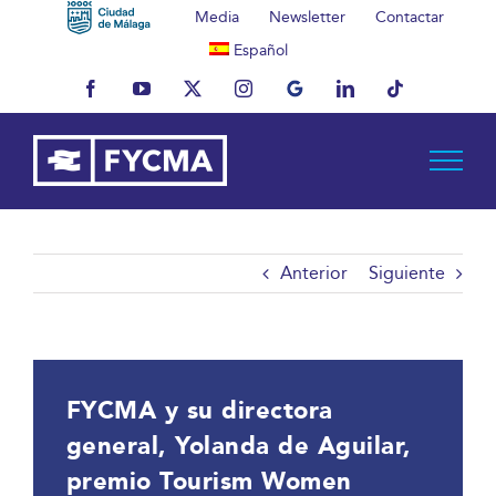
Saltar
Media
Newsletter
Contactar
al
Español
contenido
Facebook
YouTube
X
Instagram
MyBusiness
LinkedIn
Tiktok
Anterior
Siguiente
FYCMA y su directora
general, Yolanda de Aguilar,
premio Tourism Women