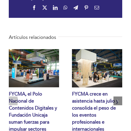
Facebook
X
LinkedIn
WhatsApp
Telegram
Pinterest
Correo
electrónico
Artículos relacionados
FYCMA, el Polo
FYCMA crece en
Nacional de
asistencia hasta julio y
Contenidos Digitales y
consolida el peso de
Fundación Unicaja
los eventos
suman fuerzas para
profesionales e
impulsar sectores
internacionales