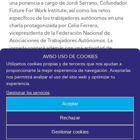
una ponencia a cargo de Jordi Serrano, Cofundador
Future For Work Institute, así como los retos
específicos de los trabajadores autónomos en una
charla protagonizada por Celia Ferrero,
vicepresidenta de la Federación Nacional de
Asociaciones de Trabajadores Autónomos. La
jornada contará además con una actividad de
apertura conducida por Amalio Rey, director de
AVISO USO DE COOKIES
eMOTools y experto en inteligencia colectiva.
Utilizamos cookies propias y de terceros que nos ayudan a
proporcionarte la mejor experiencia de navegación. Aceptarlas
En este sentido, el encuentro se plantea en un
nos permitirá analizar el uso del sitio web y optimizar tu
experiencia.
formato híbrido en el que los participantes de forma
virtual tendrán acceso tanto a las charlas con
Gestionar los servicios
expertos además de a una serie de entrevistas
Aceptar
exclusivas con 8 expertos que aportarán su visión
sobre los principales retos con los que se encuentra
Rechazar
el futuro de los modos de trabajo.
Gestionar cookies
El foro pretende así fomentar un espacio de debate