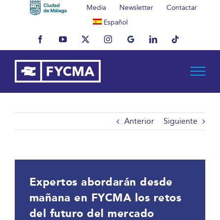
Saltar
Media
Newsletter
Contactar
al
Español
contenido
Facebook
YouTube
X
Instagram
MyBusiness
LinkedIn
Tiktok
Anterior
Siguiente
Expertos abordarán desde
mañana en FYCMA los retos
del futuro del mercado