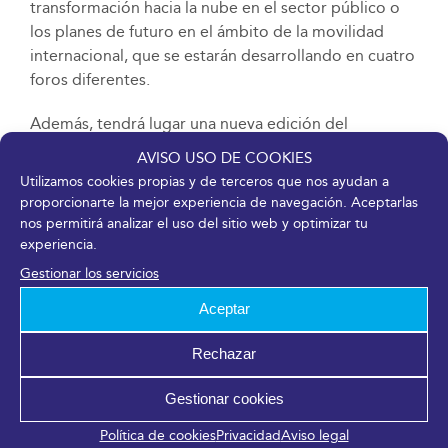
transformación hacia la nube en el sector público o
los planes de futuro en el ámbito de la movilidad
internacional, que se estarán desarrollando en cuatro
foros diferentes.
Además, tendrá lugar una nueva edición del
International Greencities Congress
, que aglutina
AVISO USO DE COOKIES
todo el contenido científico de los eventos, y que ha
Utilizamos cookies propias y de terceros que nos ayudan a
recibido 15 comunicaciones científicas, así como la
proporcionarte la mejor experiencia de navegación. Aceptarlas
cuarta convocatoria del Foro de Economía Circular
nos permitirá analizar el uso del sitio web y optimizar tu
con iniciativas y acciones que están liderando este
experiencia.
modelo.
Gestionar los servicios
Aceptar
Emprendimiento, inversión e iniciativas
smart
Rechazar
Como novedad en el programa, aumenta el
contenido relacionado con el emprendimiento y la
Gestionar cookies
inversión a través de la presentación de novedades e
iniciativas de
startups
o de fondos de capital de
Política de cookies
Privacidad
Aviso legal