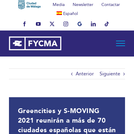
Saltar
Media
Newsletter
Contactar
al
Español
contenido
Facebook
YouTube
X
Instagram
MyBusiness
LinkedIn
Tiktok
Anterior
Siguiente
Greencities y S-MOVING
2021 reunirán a más de 70
ciudades españolas que están