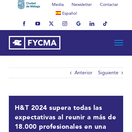
Saltar
Media
Newsletter
Contactar
al
Español
contenido
Facebook
YouTube
X
Instagram
MyBusiness
LinkedIn
Tiktok
Anterior
Siguiente
H&T 2024 supera todas las
expectativas al reunir a más de
18.000 profesionales en una