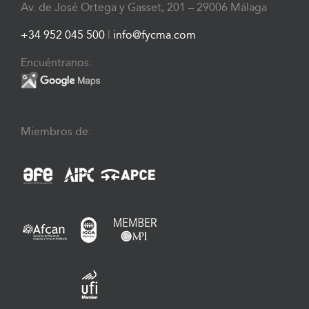
Av. de José Ortega y Gasset, 201 – 29006 Málaga
+34 952 045 500
|
info@fycma.com
Encuéntranos:
Miembros de: