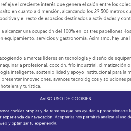
efleja el creciente interés que genera el salón entre los colec
 un salto en cuanto a dimensión, alcanzando los 29.500 metros
ositiva y el resto de espacios destinados a actividades y con
 a alcanzar una ocupación del 100% en los tres pabellones -lo
s en equipamiento, servicios y gastronomía. Asimismo, hay una
, acogiendo a marcas líderes en tecnología y diseño de equipa
uinaria profesional, cocción, frío industrial, climatización o
gía inteligente, sostenibilidad y apoyo institucional para la
presentar innovaciones, avances tecnológicos y soluciones prác
hotelera y turística.
AVISO USO DE COOKIES
r con una selección exclusiva de productos gourmet, denomina
orio, entre las que se incluyen Sabor a Málaga, Sabor Granada,
izamos cookies propias y de terceros que nos ayudan a proporcionarte l
os Alimenta, Alimentos de Segovia, Alimentos de Palencia y l
r experiencia de navegación. Aceptarlas nos permitirá analizar el uso d
encial para el visitante profesional, con una oferta gastronóm
 web y optimizar tu experiencia.
ataformas logísticas que conectan la oferta con el canal profe