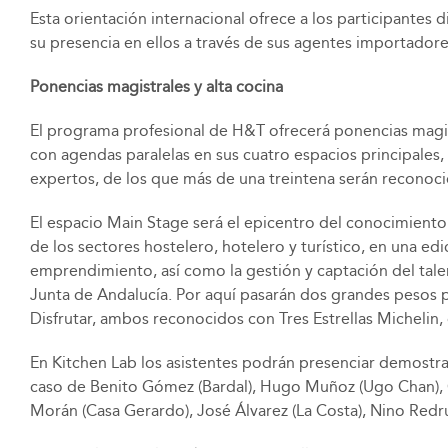
Esta orientación internacional ofrece a los participante
su presencia en ellos a través de sus agentes importadore
Ponencias magistrales y alta cocina
El programa profesional de H&T ofrecerá ponencias magistr
con agendas paralelas en sus cuatro espacios principales,
expertos, de los que más de una treintena serán reconocid
El espacio Main Stage será el epicentro del conocimiento
de los sectores hostelero, hotelero y turístico, en una edici
emprendimiento, así como la gestión y captación del tale
Junta de Andalucía. Por aquí pasarán dos grandes pesos p
Disfrutar, ambos reconocidos con Tres Estrellas Michelin,
En Kitchen Lab los asistentes podrán presenciar demostrac
caso de Benito Gómez (Bardal), Hugo Muñoz (Ugo Chan), Cr
Morán (Casa Gerardo), José Álvarez (La Costa), Nino Redrue