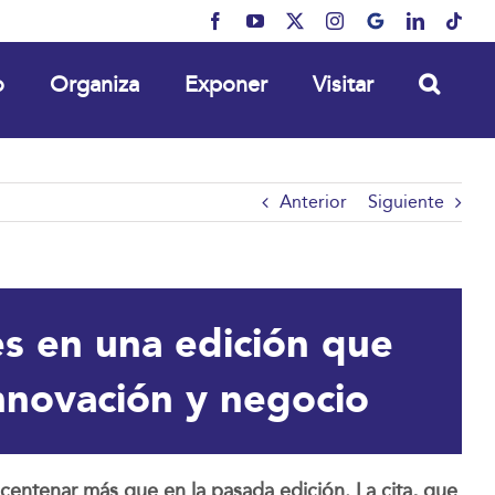
Facebook
YouTube
X
Instagram
MyBusiness
LinkedIn
Tikt
o
Organiza
Exponer
Visitar
Anterior
Siguiente
s en una edición que
innovación y negocio
centenar más que en la pasada edición. La cita, que