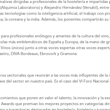
mativas dirigidas a profesionales de la hostelería e impartida
 (Alquimia Laboratorio) y Alejandro Hernández (Versátil), entre
as tecnologías como la inteligencia artificial, el trabajo con 
a, la coreana y la india. Además, los ponentes compartirán su v
o para profesionales enólogos y amantes de la cultura del vi
ivinícolas más emblemáticos de España y Europa, de la mano d
ma Vinos únicos) junto a otras voces expertas otras voces ex
astro, DIVA Bordeaux, Ebrocork y Gramona.
os sectoriales que reunirán a las voces más influyentes de la i
 clave del sector en nuestro país. Es el caso del VI Foro Naciona
imientos que ponen en valor el talento, la innovación y la exc
 H&T Awards que premian los mejores proyectos en categorías d
mo a trayectorias destacadas en hostelería, hotelería y turis