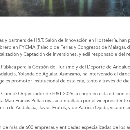
s y partners de H&T, Salón de Innovación en Hostelería, han 
 febrero en FYCMA (Palacio de Ferias y Congresos de Málaga),
lización y Captación de Inversiones, y edil responsable del rec
a Pública para la Gestión del Turismo y del Deporte de Andal
ndalucía, Yolanda de Aguilar. Asimismo, ha intervenido el direc
 es promotor institucional de esta cita, tanto a través de di
el Comité Organizador de H&T 2026, a cargo en esta edición d
nta Mari Francis Peñarroya, acompañada por el vicepresidente
a de Andalucía, Javier Frutos; y de Patricia Ojeda, vicepresi
n de más de 600 empresas y entidades especializadas de los á