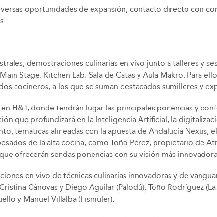
s diversas oportunidades de expansión, contacto directo con 
s.
ales, demostraciones culinarias en vivo junto a talleres y se
 Main Stage, Kitchen Lab, Sala de Catas y Aula Makro. Para ell
os cocineros, a los que se suman destacados sumilleres y expo
 en H&T, donde tendrán lugar las principales ponencias y conf
ón que profundizará en la Inteligencia Artificial, la digitalizaci
nto, temáticas alineadas con la apuesta de Andalucía Nexus, e
esados de la alta cocina, como Toño Pérez, propietario de Atr
 que ofrecerán sendas ponencias con su visión más innovadora de
iones en vivo de técnicas culinarias innovadoras y de vanguar
istina Cánovas y Diego Aguilar (Palodú), Toño Rodríguez (La E
llo y Manuel Villalba (Fismuler).