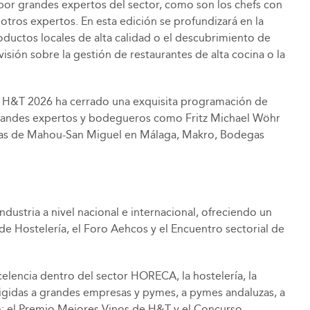
s por grandes expertos del sector, como son los chefs con
 otros expertos. En esta edición se profundizará en la
productos locales de alta calidad o el descubrimiento de
isión sobre la gestión de restaurantes de alta cocina o la
no, H&T 2026 ha cerrado una exquisita programación de
e grandes expertos y bodegueros como Fritz Michael Wöhr
pertas de Mahou-San Miguel en Málaga, Makro, Bodegas
ndustria a nivel nacional e internacional, ofreciendo un
l de Hostelería, el Foro Aehcos y el Encuentro sectorial de
elencia dentro del sector HORECA, la hostelería, la
irigidas a grandes empresas y pymes, a pymes andaluzas, a
mo; el Premio Mejores Vinos de H&T y el Concurso