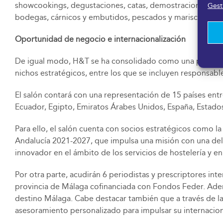
showcookings, degustaciones, catas, demostraciones y cla
Gesti
bodegas, cárnicos y embutidos, pescados y mariscos, queso
Oportunidad de negocio e internacionalización
De igual modo, H&T se ha consolidado como una plataform
nichos estratégicos, entre los que se incluyen responsabl
El salón contará con una representación de 15 países ent
Ecuador, Egipto, Emiratos Árabes Unidos, España, Estados 
Para ello, el salón cuenta con socios estratégicos como l
Andalucía 2021-2027, que impulsa una misión con una del
innovador en el ámbito de los servicios de hostelería y 
Por otra parte, acudirán 6 periodistas y prescriptores int
provincia de Málaga cofinanciada con Fondos Feder. Adem
destino Málaga. Cabe destacar también que a través de l
asesoramiento personalizado para impulsar su internacion