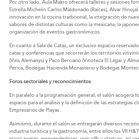
Por otro lado, Aula Makro ofrecerá talleres y sesiones for
Estrella Michelin Carlos Maldonado (Raíces), Alvar Hinojal
innovación en la cocina tradicional, la integración de nuev
sabores de distintas culturas como la mexicana, la japones
organización de eventos gastronómicos.
En cuanto a Sala de Catas, un exclusivo espacio reservad
catas y conferencias que recorrerán los territorios vit
(Vins Alemanys) y Paco Berciano (Vinoteca El Lagar y Al
Perica, Bodegas Hacienda Monasterio y Bodegas Montec
Foros sectoriales y reconocimientos
En paralelo a la programación general, el salón acogerá for
espacio para el análisis y la definición de las estrategias
Empresarios de Playas.
Asimismo, durante el salón se entregarán diversos reconoc
industria turística y la gastronomía, entre ellos los VII
micro pymes, emprendedores, spin-offs y startups, así co