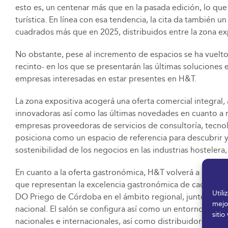
esto es, un centenar más que en la pasada edición, lo que r
turística. En línea con esa tendencia, la cita da también
cuadrados más que en 2025, distribuidos entre la zona exp
No obstante, pese al incremento de espacios se ha vuelto
recinto- en los que se presentarán las últimas solucione
empresas interesadas en estar presentes en H&T.
La zona expositiva acogerá una oferta comercial integral
innovadoras así como las últimas novedades en cuanto a maq
empresas proveedoras de servicios de consultoría, tecnolo
posiciona como un espacio de referencia para descubrir y 
sostenibilidad de los negocios en las industrias hostelera, 
En cuanto a la oferta gastronómica, H&T volverá a conta
que representan la excelencia gastronómica de cada territ
Util
DO Priego de Córdoba en el ámbito regional, junto a Burg
mejo
nacional. El salón se configura así como un entorno experi
sitio
nacionales e internacionales, así como distribuidores y pl