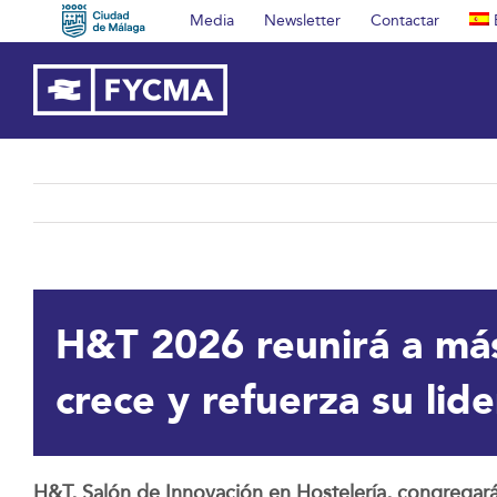
Saltar
Media
Newsletter
Contactar
al
contenido
H&T 2026 reunirá a má
crece y refuerza su li
H&T, Salón de Innovación en Hostelería, congregará