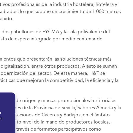
tivos profesionales de la industria hostelera, hotelera y
 cuadrados, lo que supone un crecimiento de 1.000 metros
tenido.
s dos pabellones de FYCMA y la sala polivalente del
 lista de espera integrada por medio centenar de
mientos que presentarán las soluciones técnicas más
 digitalización, entre otros productos. A esto se suman
 modernización del sector. De esta manera, H&T se
ticas que mejoran la competitividad, la eficiencia y la
ciones de origen y marcas promocionales territoriales
 Sabores de la Provincia de Sevilla, Sabores Almería y la
a
as diputaciones de Cáceres y Badajoz, en el ámbito
el
ica de alto nivel de la mano de productores locales,
sional. A través de formatos participativos como