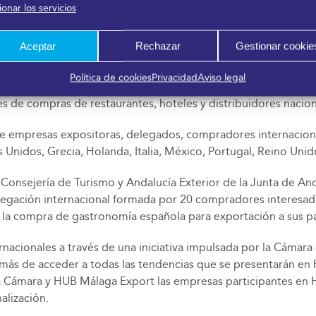
ses magistrales se presentará un amplio catálogo de producto
onar los servicios
s, panadería, repostería y helados artesanos, cafés, tés y ce
Aceptar
Rechazar
Gestionar cookie
Política de cookies
Privacidad
Aviso legal
a de negocio referente para el canal Horeca, ya que garanti
es de compras de restaurantes, hoteles y distribuidores nacion
re empresas expositoras, delegados, compradores internaciona
Unidos, Grecia, Holanda, Italia, México, Portugal, Reino Unid
a Consejería de Turismo y Andalucía Exterior de la Junta de An
egación internacional formada por 20 compradores interesado
en la compra de gastronomía española para exportación a sus pa
ernacionales a través de una iniciativa impulsada por la Cámara
ás de acceder a todas las tendencias que se presentarán en 
a Cámara y HUB Málaga Export las empresas participantes en 
alización.