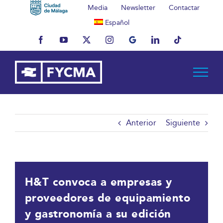
Saltar
Media
Newsletter
Contactar
al
Español
contenido
Facebook
YouTube
X
Instagram
MyBusiness
LinkedIn
Tiktok
Anterior
Siguiente
H&T convoca a empresas y
proveedores de equipamiento
y gastronomía a su edición