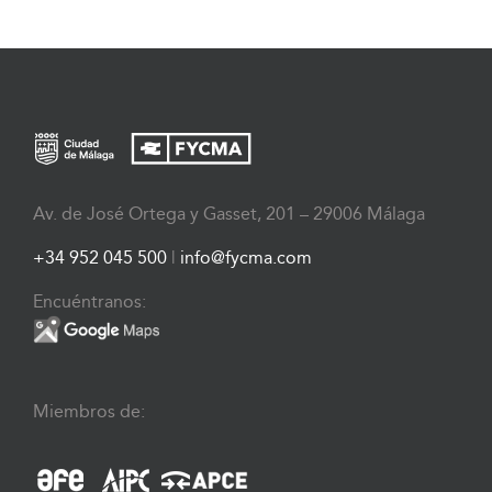
Av. de José Ortega y Gasset, 201 – 29006 Málaga
+34 952 045 500
|
info@fycma.com
Encuéntranos:
Miembros de: