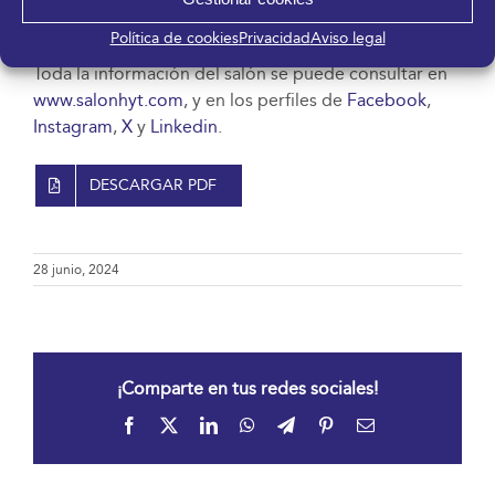
Empresarios Hoteleros de la Costa del Sol (Aehcos).
Política de cookies
Privacidad
Aviso legal
Toda la información del salón se puede consultar en
www.salonhyt.com
, y en los perfiles de
Facebook
,
Instagram
,
X
y
Linkedin
.
DESCARGAR PDF
28 junio, 2024
¡Comparte en tus redes sociales!
Facebook
X
LinkedIn
WhatsApp
Telegram
Pinterest
Correo
electrónico