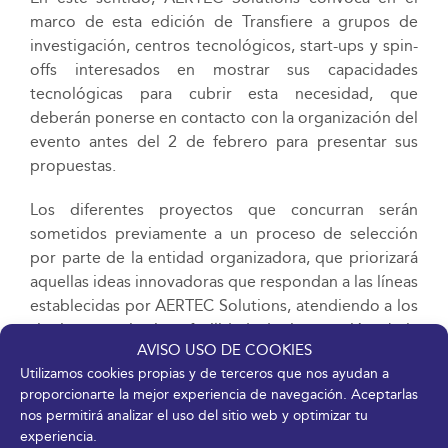
marco de esta edición de Transfiere a grupos de
investigación, centros tecnológicos, start-ups y spin-
offs interesados en mostrar sus capacidades
tecnológicas para cubrir esta necesidad, que
deberán ponerse en contacto con la organización del
evento antes del 2 de febrero para presentar sus
propuestas.
Los diferentes proyectos que concurran serán
sometidos previamente a un proceso de selección
por parte de la entidad organizadora, que priorizará
aquellas ideas innovadoras que respondan a las líneas
establecidas por AERTEC Solutions, atendiendo a los
siguientes criterios: facilidad de integración, baja
AVISO USO DE COOKIES
complejidad en el despliegue, menor relación entre
Utilizamos cookies propias y de terceros que nos ayudan a
el coste, el peso y consumo posible, seguridad de los
proporcionarte la mejor experiencia de navegación. Aceptarlas
datos y fiabilidad del enlace, así como la longitud
nos permitirá analizar el uso del sitio web y optimizar tu
máxima de alcance. Además de su disposición a
experiencia.