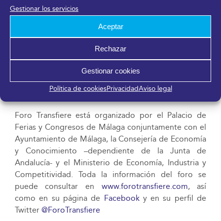
cumplir estrictamente los planes de negocio y planes
Gestionar los servicios
de expansión comercial, también se valorará en estas
propuestas su potencial y capacidad de generar un
Aceptar
crecimiento exponencial de los beneficios previstos
por la entidad.
Rechazar
Los interesados pueden inscribirse y acceder a toda
Gestionar cookies
la información sobre los contenidos del área‘Open
Política de cookies
Privacidad
Aviso legal
Innovation Area’ en la web www.forotransfiere.com
Foro Transfiere está organizado por el Palacio de
Ferias y Congresos de Málaga conjuntamente con el
Ayuntamiento de Málaga, la Consejería de Economía
y Conocimiento –dependiente de la Junta de
Andalucía- y el Ministerio de Economía, Industria y
Competitividad. Toda la información del foro se
puede consultar en
www.forotransfiere.com
, así
como en su página de
Facebook
y en su perfil de
Twitter
@ForoTransfiere