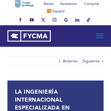
Saltar
Media
Newsletter
Contactar
al
Español
contenido
Facebook
YouTube
X
Instagram
MyBusiness
LinkedIn
Tiktok
Anterior
Siguiente
LA INGENIERÍA
INTERNACIONAL
ESPECIALIZADA EN