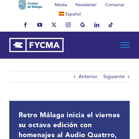
Saltar
Media
Newsletter
Contactar
al
Español
contenido
Facebook
YouTube
X
Instagram
MyBusiness
LinkedIn
Tiktok
Anterior
Siguiente
Retro Málaga inicia el viernes
su octava edición con
homenajes al Audio Quatrro,