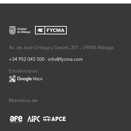
Av. de José Ortega y Gasset, 201 – 29006 Málaga
+34 952 045 500
|
info@fycma.com
Encuéntranos:
Miembros de: