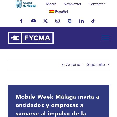
Saltar
Media
Newsletter
Contactar
al
Español
contenido
Facebook
YouTube
X
Instagram
MyBusiness
LinkedIn
Tiktok
Anterior
Siguiente
Mobile Week Málaga invita a
entidades y empresas a
sumarse al impulso de la