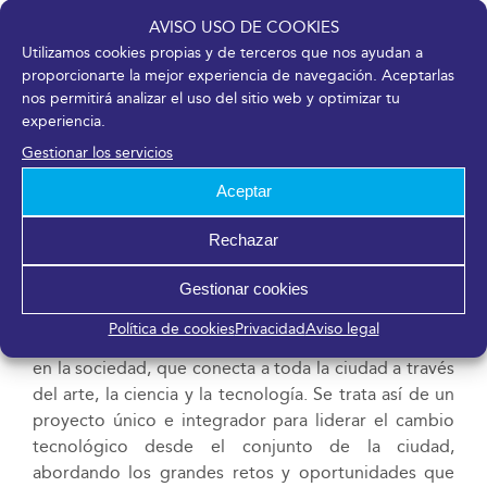
transformación digital y la promoción del
AVISO USO DE COOKIES
emprendimiento. El objetivo último es que las
Utilizamos cookies propias y de terceros que nos ayudan a
actividades del evento impacten en la mejora de la
proporcionarte la mejor experiencia de navegación. Aceptarlas
calidad de vida de la ciudadanía, mejorando su
nos permitirá analizar el uso del sitio web y optimizar tu
conocimiento tecnológico y sus capacidades
experiencia.
digitales. Cabe destacar que la iniciativa es posible
Gestionar los servicios
gracias a un convenio de colaboración entre el
Ayuntamiento de Málaga y Mobile World Capital
Aceptar
Barcelona para trabajar en acciones que redunden en
Rechazar
consolidar un modelo de ciudad moderna,
innovadora y tecnológicamente avanzada.
Gestionar cookies
De esta forma, el evento supone un espacio abierto
Política de cookies
Privacidad
Aviso legal
de reflexión en torno al impacto de la digitalización
en la sociedad, que conecta a toda la ciudad a través
del arte, la ciencia y la tecnología. Se trata así de un
proyecto único e integrador para liderar el cambio
tecnológico desde el conjunto de la ciudad,
abordando los grandes retos y oportunidades que