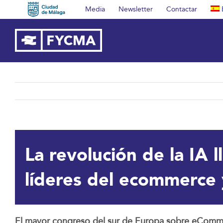
Saltar
Media
Newsletter
Contactar
al
contenido
La revolución de la IA 
líderes del ecommerce y
El mayor congreso del sur de Europa sobre eCommerce