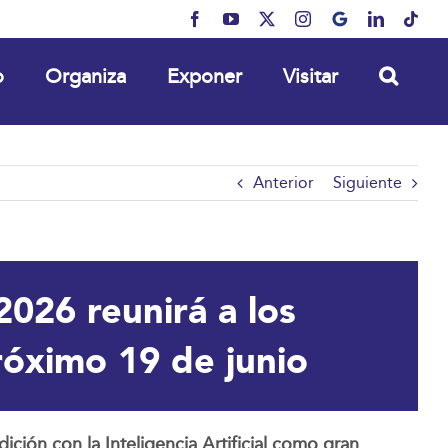
Facebook
YouTube
X
Instagram
MyBusiness
LinkedIn
Tikt
o
Organiza
Exponer
Visitar
Anterior
Siguiente
2026 reunirá a los
róximo 19 de junio
ción con la Inteligencia Artificial como gran