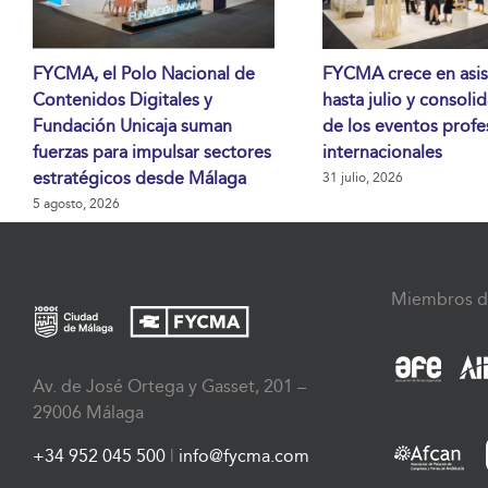
FYCMA, el Polo Nacional de
FYCMA crece en asis
Contenidos Digitales y
hasta julio y consoli
Fundación Unicaja suman
de los eventos profe
fuerzas para impulsar sectores
internacionales
estratégicos desde Málaga
31 julio, 2026
5 agosto, 2026
Miembros d
Av. de José Ortega y Gasset, 201 –
29006 Málaga
+34 952 045 500
|
info@fycma.com