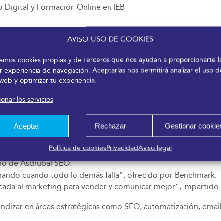
o Digital y Formación Online en IEB
 y Marca en CTT Express
AVISO USO DE COOKIES
specializado en IA
arca personal
izamos cookies propias y de terceros que nos ayudan a proporcionarte l
r experiencia de navegación. Aceptarlas nos permitirá analizar el uso d
 web y optimizar tu experiencia.
talleres formativos prácticos, diseñados para ofrecer herrami
onar los servicios
 plazas limitadas.
Aceptar
Rechazar
Gestionar cookie
das como:
Política de cookies
Privacidad
Aviso legal
 para la era de la IA”, impartido por Wit Creativo.
ano de Asdrubal SEO.
onando cuando todo lo demás falla”, ofrecido por Benchmark.
cada al marketing para vender y comunicar mejor”, impartido 
ndizar en áreas estratégicas como SEO, automatización, email m