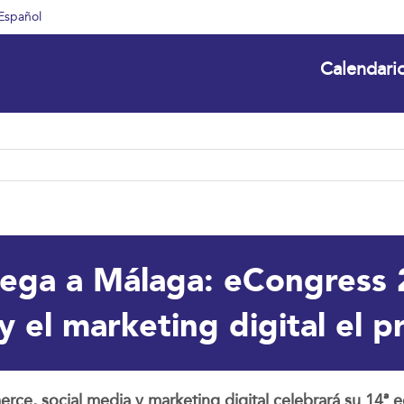
Español
Calendari
llega a Málaga: eCongress 
 el marketing digital el p
, social media y marketing digital celebrará su 14ª edi