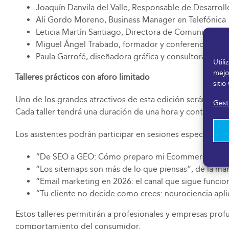
Joaquín Danvila del Valle, Responsable de Desarroll
Ali Gordo Moreno, Business Manager en Telefónica
Leticia Martín Santiago, Directora de Comunicación
Miguel Ángel Trabado, formador y conferenciante e
Paula Garrofé, diseñadora gráfica y consultora de m
Util
mejo
Talleres prácticos con aforo limitado
sitio
Uno de los grandes atractivos de esta edición serán los 
Gesti
Cada taller tendrá una duración de una hora y contará con
Los asistentes podrán participar en sesiones especializa
“De SEO a GEO: Cómo preparo mi Ecommerce de nicho
“Los sitemaps son más de lo que piensas”, de la m
“Email marketing en 2026: el canal que sigue funci
“Tu cliente no decide como crees: neurociencia apli
Estos talleres permitirán a profesionales y empresas profu
comportamiento del consumidor.