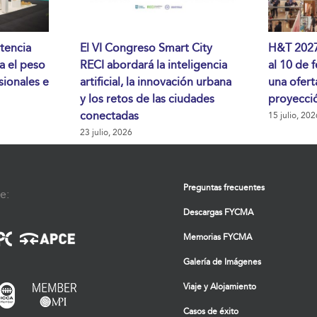
tencia
El VI Congreso Smart City
H&T 2027 
da el peso
RECI abordará la inteligencia
al 10 de 
sionales e
artificial, la innovación urbana
una ofert
y los retos de las ciudades
proyecció
conectadas
15 julio, 202
23 julio, 2026
Preguntas frecuentes
e:
Descargas FYCMA
Memorias FYCMA
Galería de Imágenes
Viaje y Alojamiento
Casos de éxito